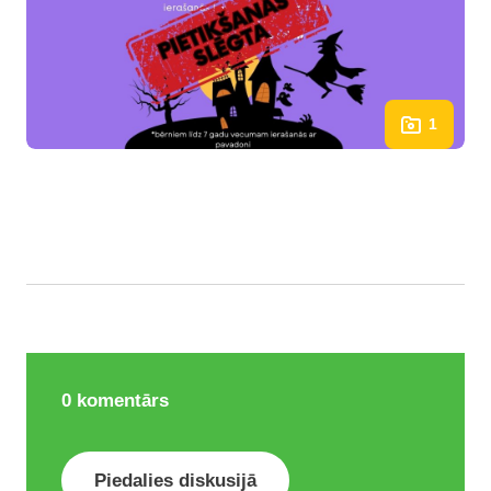
1
0
komentārs
Piedalies diskusijā