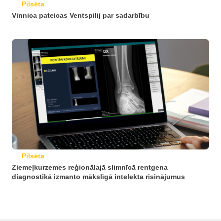
Pilsēta
Vinnica pateicas Ventspilij par sadarbību
Pilsēta
Ziemeļkurzemes reģionālajā slimnīcā rentgena
diagnostikā izmanto mākslīgā intelekta risinājumus