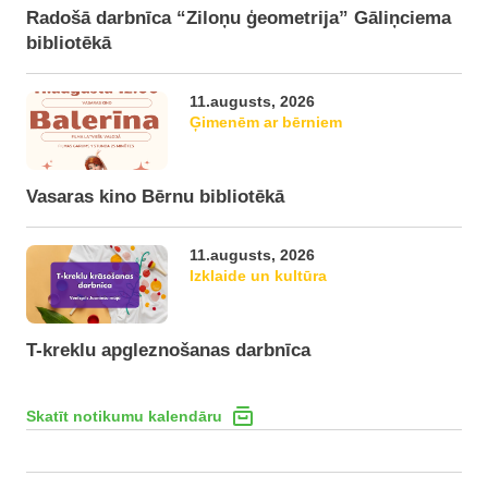
Radošā darbnīca “Ziloņu ģeometrija” Gāliņciema
bibliotēkā
11.augusts, 2026
Ģimenēm ar bērniem
Vasaras kino Bērnu bibliotēkā
11.augusts, 2026
Izklaide un kultūra
T-kreklu apgleznošanas darbnīca
Skatīt notikumu kalendāru