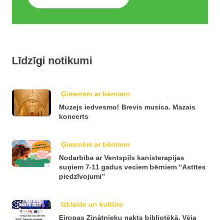
Līdzīgi notikumi
Ģimenēm ar bērniem
Muzejs iedvesmo! Brevis musica. Mazais
koncerts
Ģimenēm ar bērniem
Nodarbība ar Ventspils kanisterapijas
suņiem 7-11 gadus veciem bērniem “Astītes
piedzīvojumi”
Izklaide un kultūra
Eiropas Zinātnieku nakts bibliotēkā. Vēja