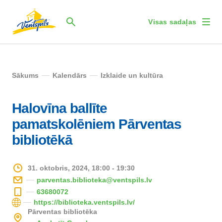
Visas sadaļas
Sākums
Kalendārs
Izklaide un kultūra
Halovīna ballīte
pamatskolēniem Pārventas
bibliotēkā
31. oktobris, 2024, 18:00 - 19:30
parventas.biblioteka@ventspils.lv
63680072
https://biblioteka.ventspils.lv/
Pārventas bibliotēka