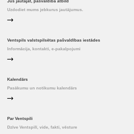
Jūs jautājat, pašvaldība atbild
Uzdodiet mums jebkurus jautājumus.
Ventspils valstspilsētas pašvaldības iestādes
Informācija, kontakti, e-pakalpojumi
Kalendārs
Pasākumu un notikumu kalendārs
Par Ventspili
Dzīve Ventspilī, vide, fakti, vēsture