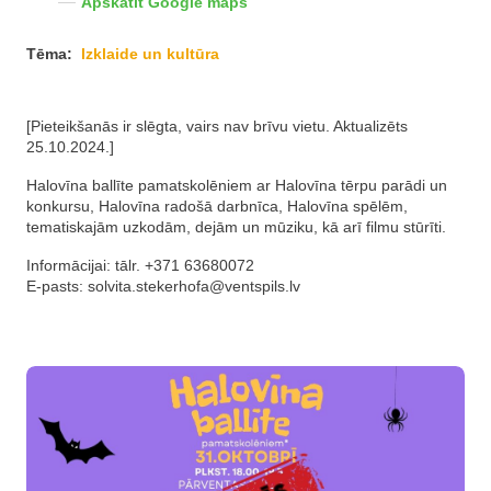
Apskatīt Google maps
Tēma:
Izklaide un kultūra
[Pieteikšanās ir slēgta, vairs nav brīvu vietu. Aktualizēts
25.10.2024.]
Halovīna ballīte pamatskolēniem ar Halovīna tērpu parādi un
konkursu, Halovīna radošā darbnīca, Halovīna spēlēm,
tematiskajām uzkodām, dejām un mūziku, kā arī filmu stūrīti.
Informācijai: tālr. +371 63680072
E-pasts:
solvita.stekerhofa@ventspils.lv