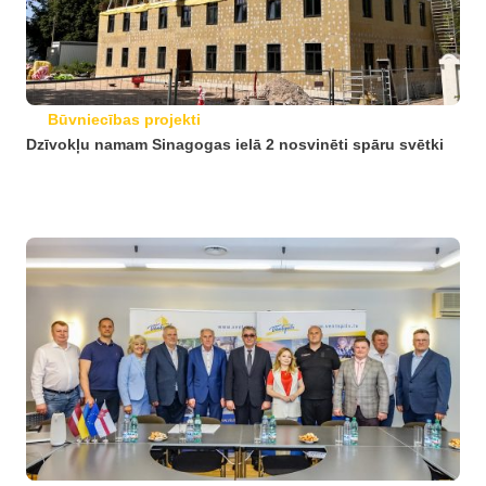
Būvniecības projekti
Dzīvokļu namam Sinagogas ielā 2 nosvinēti spāru svētki