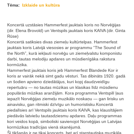
Tēma:
Izklaide un kultūra
Koncertā uzstāsies Hammerfest jauktais koris no Norvēģijas
(dir. Elena Brovold) un Ventspils jauktais koris KAIVA (dir. Ginta
Rūse)
Koncertā satiksies divas ziemeļu kultūrtelpas. Hammerfest
jauktais koris Latvijā viesosies ar programmu “The Sound of
the North”, kurā iekļauti norvēģu un ziemeļvalstu komponistu
darbi, tautas melodiju apdares un mūsdienīgāka rakstura
kormūzika.
Hammerfest jauktais koris jeb Hammerfest Blandede Kor ir
koris ar vairāk nekā simt gadu vēsturi. Tas dibināts 1920. gadā
un šodien apvieno dziedātājus, kuri kopj daudzveidīgu
repertuāru — no tautas mūzikas un klasikas līdz mūsdienu
populārās mūzikas aranžijām. Kora programma Ventspilī ļaus
iepazīt Norvēģijas ziemeļu muzikālo noskaņu — gan lirisku un
ainavisku, gan ritmiski dzīvīgu un humoristisku.Koncertā
piedalīsies arī Ventspils jauktais koris KAIVA, kas klausītājiem
piedāvās latviešu tautasdziesmu apdares. Daļu programmas
kori veidos kopā, simboliski savienojot Norvēģijas un Latvijas
kormūzikas tradīcijas vienā skanējumā.
Šī tikšanās ir ne tikai koncerts, bet arī starptautiska muzikāla