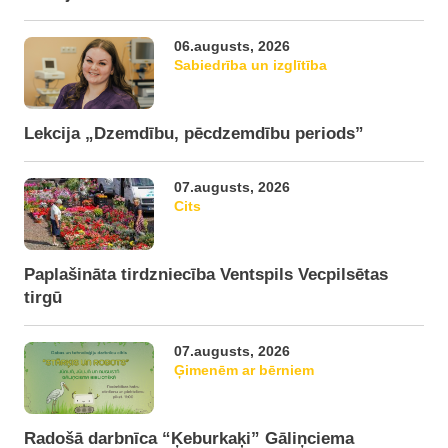
06.augusts, 2026
Sabiedrība un izglītība
Lekcija „Dzemdību, pēcdzemdību periods”
07.augusts, 2026
Cits
Paplašināta tirdzniecība Ventspils Vecpilsētas
tirgū
07.augusts, 2026
Ģimenēm ar bērniem
Radošā darbnīca “Ķeburkaķi” Gāliņciema