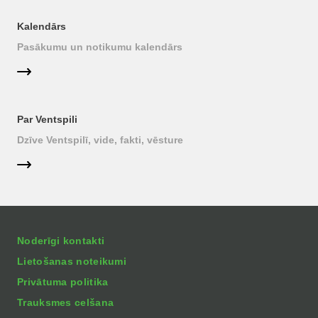
Kalendārs
Pasākumu un notikumu kalendārs
Par Ventspili
Dzīve Ventspilī, vide, fakti, vēsture
Noderīgi kontakti
Lietošanas noteikumi
Privātuma politika
Trauksmes celšana