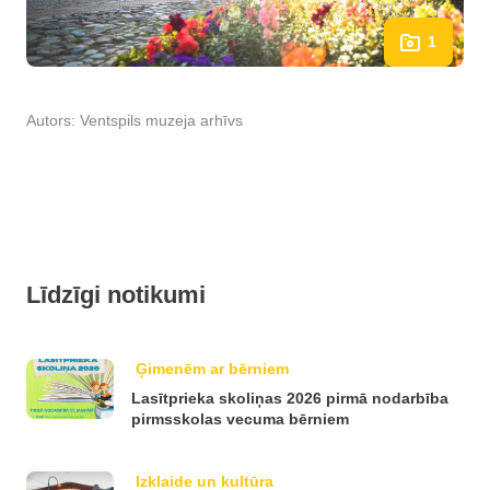
1
Autors:
Ventspils muzeja arhīvs
Līdzīgi notikumi
Ģimenēm ar bērniem
Lasītprieka skoliņas 2026 pirmā nodarbība
pirmsskolas vecuma bērniem
Izklaide un kultūra