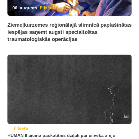
06. augusts
Pilsēta
Ziemeļkurzemes reģionālajā slimnīcā paplašinātas
iespējas saņemt augsti specializētas
traumatoloģiskās operācijas
Pilsēta
HUMAN II aicina paskatīties dziļāk par cilvēka ārējo