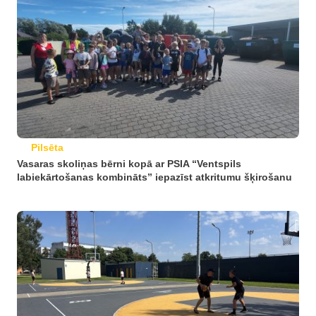
Pilsēta
Vasaras skoliņas bērni kopā ar PSIA “Ventspils
labiekārtošanas kombināts” iepazīst atkritumu šķirošanu