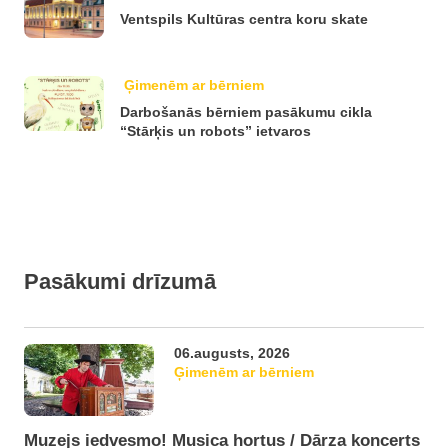
Ventspils Kultūras centra koru skate
Ģimenēm ar bērniem
Darbošanās bērniem pasākumu cikla
“Stārķis un robots” ietvaros
Pasākumi drīzumā
06.augusts, 2026
Ģimenēm ar bērniem
Muzejs iedvesmo! Musica hortus / Dārza koncerts