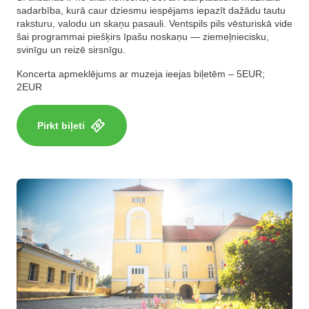
sadarbība, kurā caur dziesmu iespējams iepazīt dažādu tautu
raksturu, valodu un skaņu pasauli. Ventspils pils vēsturiskā vide
šai programmai piešķirs īpašu noskaņu — ziemeļniecisku,
svinīgu un reizē sirsnīgu.
Koncerta apmeklējums ar muzeja ieejas biļetēm – 5EUR;
2EUR
Pirkt biļeti