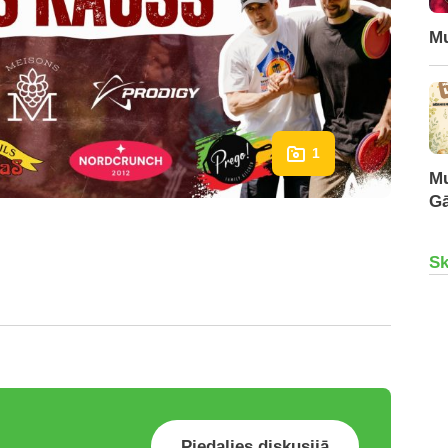
Mu
1
Mu
Gā
Sk
Piedalies diskusijā