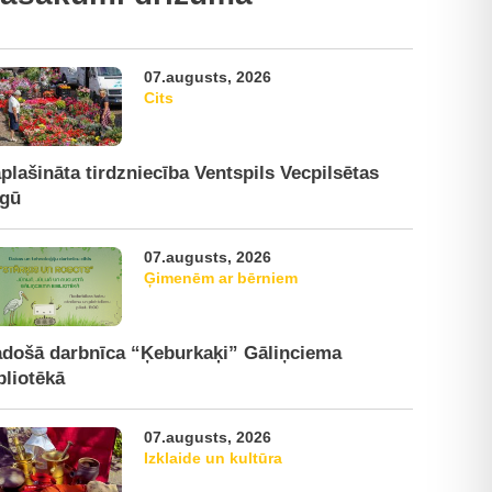
07.augusts, 2026
Cits
plašināta tirdzniecība Ventspils Vecpilsētas
rgū
07.augusts, 2026
Ģimenēm ar bērniem
došā darbnīca “Ķeburkaķi” Gāliņciema
bliotēkā
07.augusts, 2026
Izklaide un kultūra