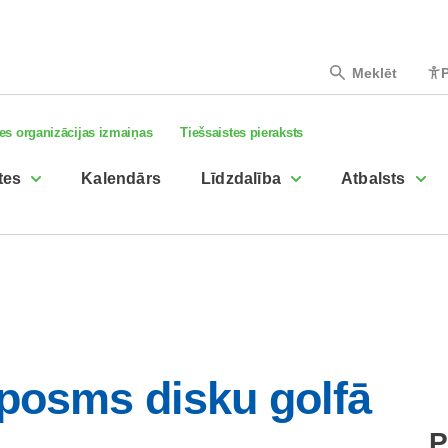
Meklēt
P
es organizācijas izmaiņas
Tiešsaistes pieraksts
tes
Kalendārs
Līdzdalība
Atbalsts
lposms disku golfā
P