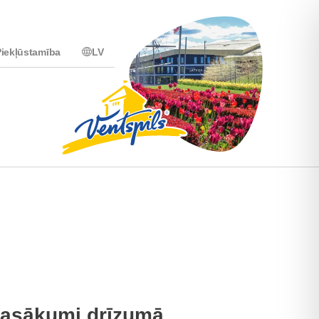
iekļūstamība
LV
asākumi drīzumā