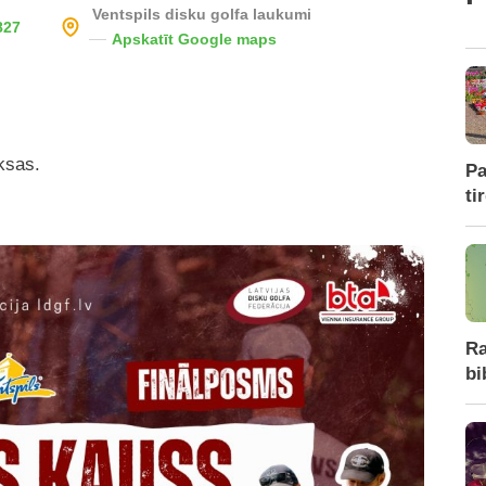
Ventspils disku golfa laukumi
827
Apskatīt Google maps
ksas.
Pa
ti
Ra
bi