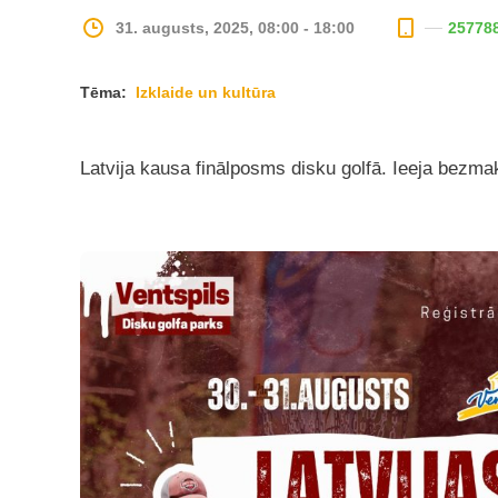
31. augusts, 2025, 08:00 - 18:00
25778
Tēma:
Izklaide un kultūra
Latvija kausa finālposms disku golfā. Ieeja bezma