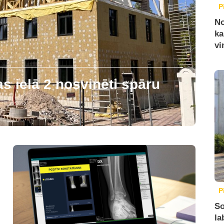
P
No
ka
vi
 ielā 2 nosvinēti spāru
P
So
la