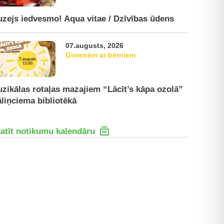
zejs iedvesmo! Aqua vitae / Dzīvības ūdens
07.augusts, 2026
Ģimenēm ar bērniem
zikālas rotaļas mazajiem “Lācīt’s kāpa ozolā”
liņciema bibliotēkā
atīt notikumu kalendāru