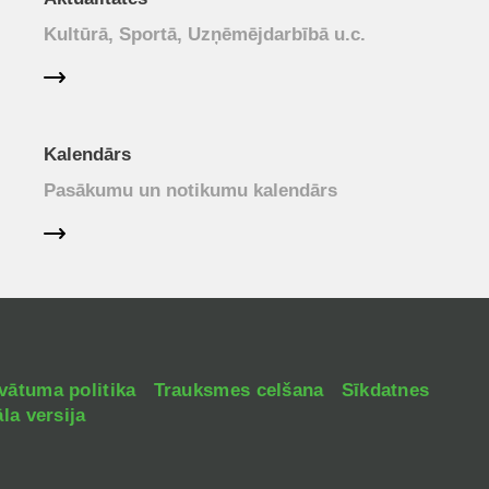
Kultūrā, Sportā, Uzņēmējdarbībā u.c.
Kalendārs
Pasākumu un notikumu kalendārs
vātuma politika
Trauksmes celšana
Sīkdatnes
la versija