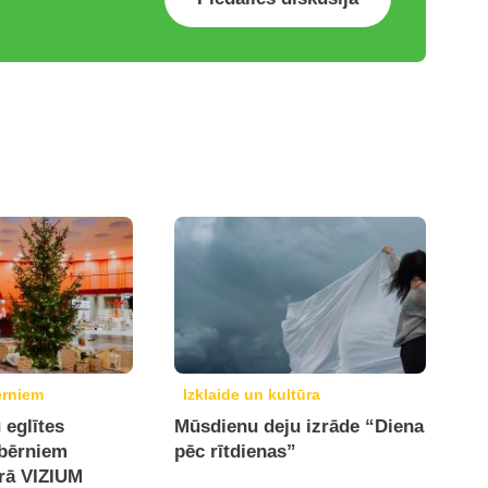
ērniem
Izklaide un kultūra
 eglītes
Mūsdienu deju izrāde “Diena
bērniem
pēc rītdienas”
trā VIZIUM