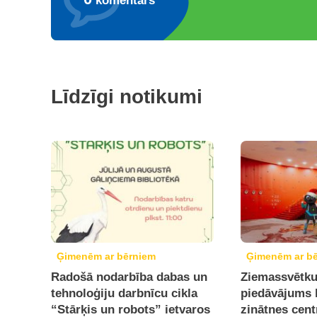
komentārs
Līdzīgi notikumi
Ģimenēm ar bērniem
Ģimenēm ar b
Radošā nodarbība dabas un
Ziemassvētku
tehnoloģiju darbnīcu cikla
piedāvājums 
“Stārķis un robots” ietvaros
zinātnes cen