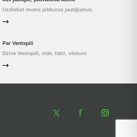
Uzdodiet mums jebkurus jautājumus.
Par Ventspili
Dzīve Ventspilī, vide, fakti, vēsture