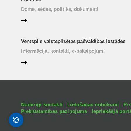
Dome, sēdes, politika, dokumenti
Ventspils valstspilsētas pašvaldības iestādes
Informācija, kontakti, e-pakalpojumi
Noderīgi kontakti
Lietošanas noteikumi
Pri
Piekļūstamības paziņojums
Iepriekšējā portā