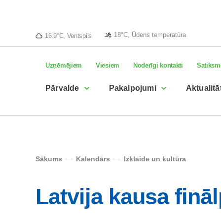
18°C, Ūdens temperatūra
16.9°C, Ventspils
Uzņēmējiem
Viesiem
Noderīgi kontakti
Satiksm
Pārvalde
Pakalpojumi
Aktualitā
Sākums
Kalendārs
Izklaide un kultūra
Latvija kausa finā