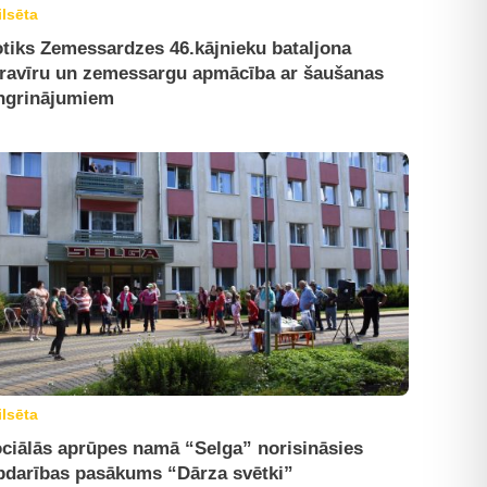
ilsēta
tiks Zemessardzes 46.kājnieku bataljona
ravīru un zemessargu apmācība ar šaušanas
ngrinājumiem
ilsēta
ciālās aprūpes namā “Selga” norisināsies
bdarības pasākums “Dārza svētki”