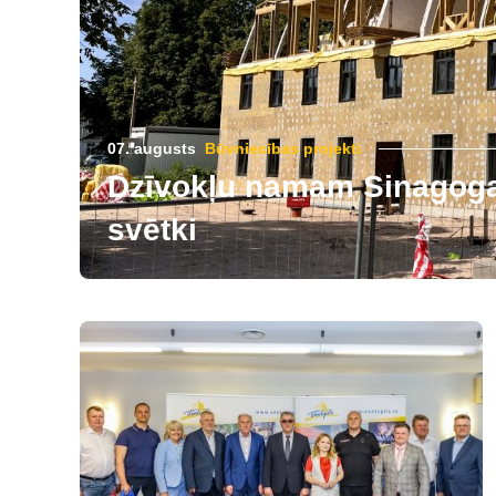
07. augusts
Būvniecības projekti
Dzīvokļu namam Sinagogas
svētki