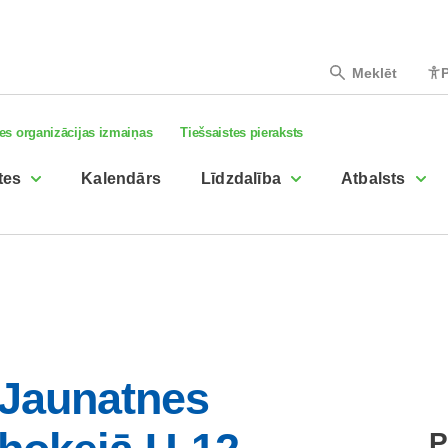
Meklēt
P
es organizācijas izmaiņas
Tiešsaistes pieraksts
tes
Kalendārs
Līdzdalība
Atbalsts
 Jaunatnes
P