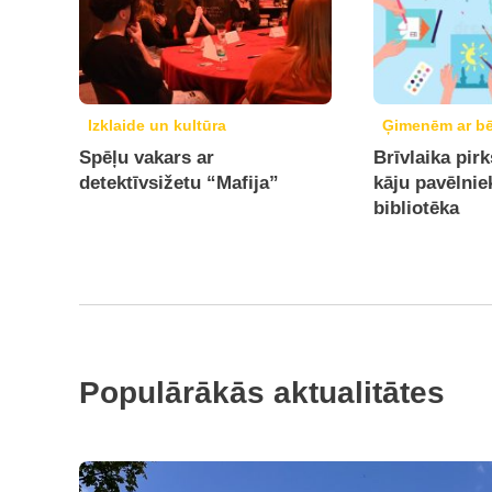
Izklaide un kultūra
Ģimenēm ar b
Spēļu vakars ar
Brīvlaika pirk
detektīvsižetu “Mafija”
kāju pavēlni
bibliotēka
Populārākās aktualitātes