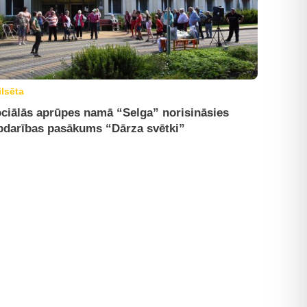
ilsēta
ciālās aprūpes namā “Selga” norisināsies
bdarības pasākums “Dārza svētki”