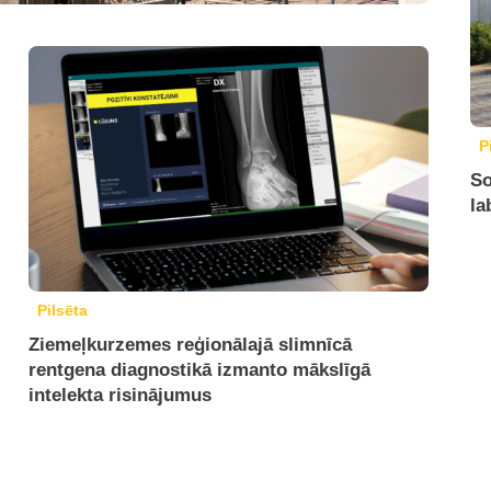
P
So
la
Pilsēta
Ziemeļkurzemes reģionālajā slimnīcā
rentgena diagnostikā izmanto mākslīgā
intelekta risinājumus