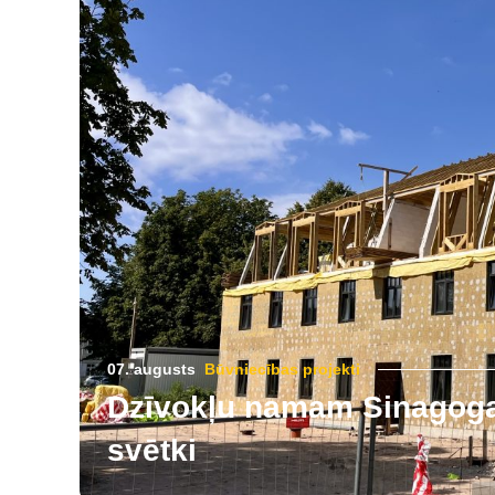
07. augusts
Būvniecības projekti
Dzīvokļu namam Sinagogas
svētki