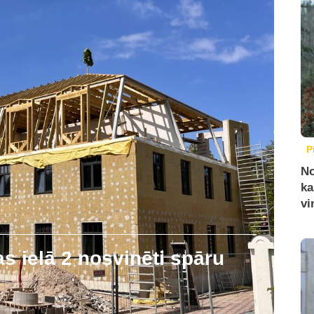
P
No
ka
vi
 ielā 2 nosvinēti spāru