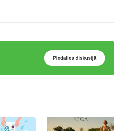
Piedalies diskusijā