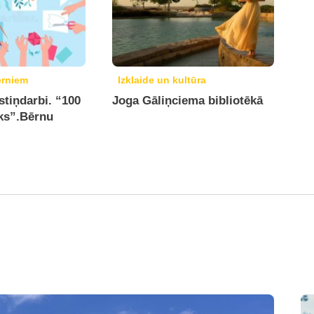
ērniem
Izklaide un kultūra
stiņdarbi. “100
Joga Gāliņciema bibliotēkā
eks”.Bērnu