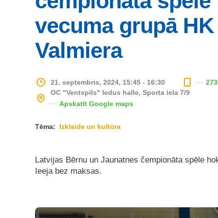
čempionāta spēle 
vecuma grupā HK V
Valmiera
21. septembris, 2024, 15:45 - 16:30
273
OC "Ventspils" ledus halle, Sporta iela 7/9
Apskatīt Google maps
Tēma:
Izklaide un kultūra
Latvijas Bērnu un Jaunatnes čempionāta spēle ho
Ieeja bez maksas.