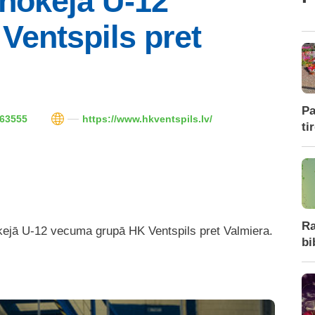
hokejā U-12
entspils pret
Pa
63555
https://www.hkventspils.lv/
ti
Ra
kejā U-12 vecuma grupā HK Ventspils pret Valmiera.
bi