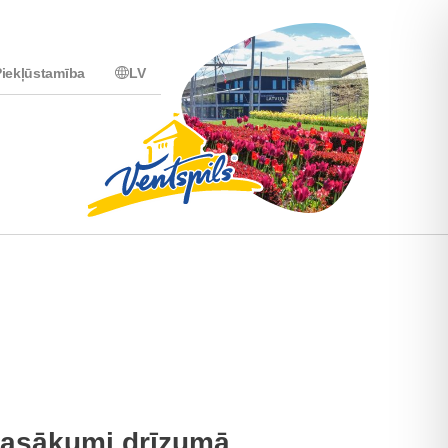
iekļūstamība
LV
asākumi drīzumā