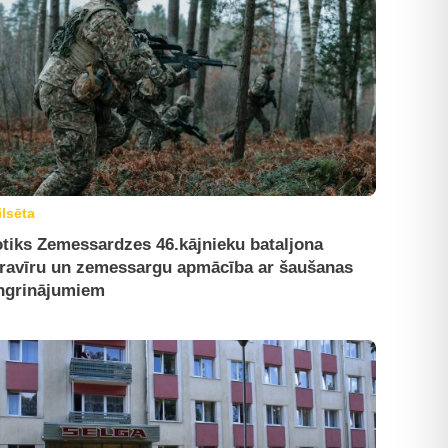
ilsēta
tiks Zemessardzes 46.kājnieku bataljona
ravīru un zemessargu apmācība ar šaušanas
ngrinājumiem