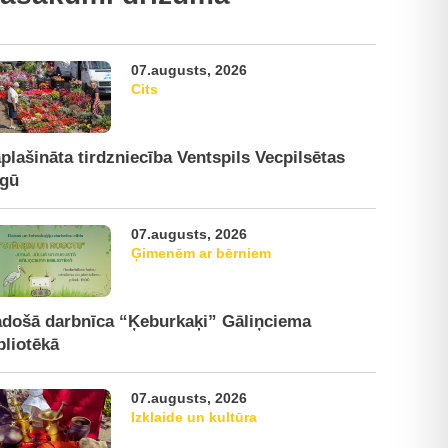
07.augusts, 2026
Cits
plašināta tirdzniecība Ventspils Vecpilsētas
rgū
07.augusts, 2026
Ģimenēm ar bērniem
došā darbnīca “Ķeburkaķi” Gāliņciema
bliotēkā
07.augusts, 2026
Izklaide un kultūra