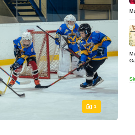
Mu
Mu
Gā
Sk
1