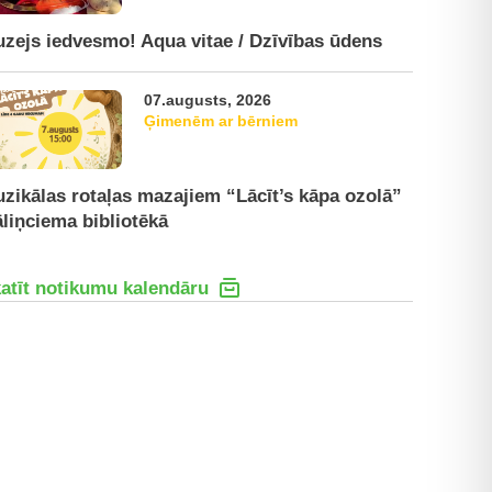
zejs iedvesmo! Aqua vitae / Dzīvības ūdens
07.augusts, 2026
Ģimenēm ar bērniem
zikālas rotaļas mazajiem “Lācīt’s kāpa ozolā”
liņciema bibliotēkā
atīt notikumu kalendāru