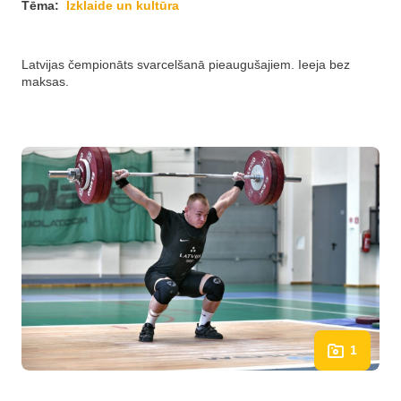
Tēma:
Izklaide un kultūra
Latvijas čempionāts svarcelšanā pieaugušajiem. Ieeja bez
maksas.
1