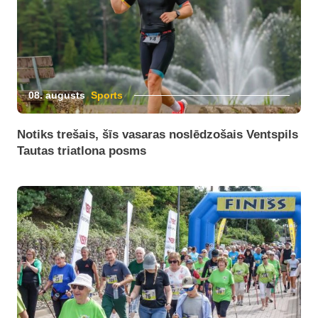
08. augusts
Sports
Notiks trešais, šīs vasaras noslēdzošais Ventspils
Tautas triatlona posms