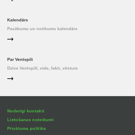
Kalendārs
Pasākumu un notikumu kalendārs
Par Ventspili
Dzīve Ventspilī, vide, fakti, vēsture
Noderīgi kontakti
Lietošanas noteikumi
Privātuma politika