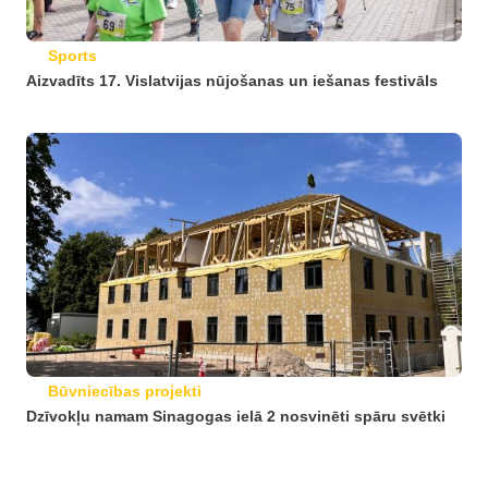
Sports
Aizvadīts 17. Vislatvijas nūjošanas un iešanas festivāls
Būvniecības projekti
Dzīvokļu namam Sinagogas ielā 2 nosvinēti spāru svētki