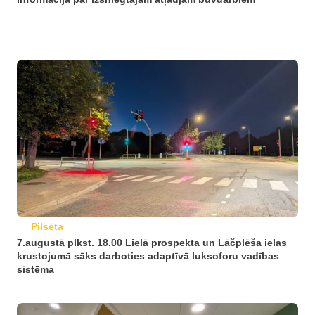
Pilsēta
7.augustā plkst. 18.00 Lielā prospekta un Lāčplēša ielas
krustojumā sāks darboties adaptīvā luksoforu vadības
sistēma