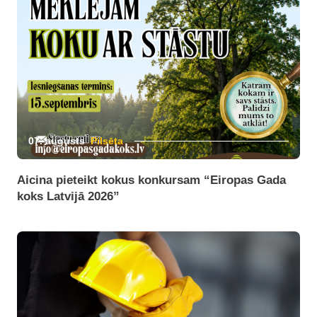
07. augusts
Pilsēta
Aicina pieteikt kokus konkursam “Eiropas Gada
koks Latvijā 2026”