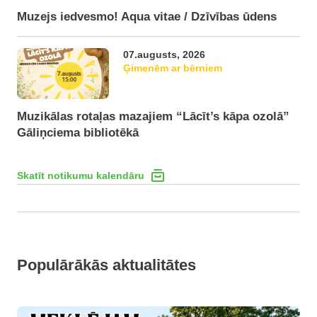
Muzejs iedvesmo! Aqua vitae / Dzīvības ūdens
07.augusts, 2026
Ģimenēm ar bērniem
Muzikālas rotaļas mazajiem “Lācīt’s kāpa ozolā”
Gāliņciema bibliotēkā
Skatīt notikumu kalendāru
Populārākās aktualitātes