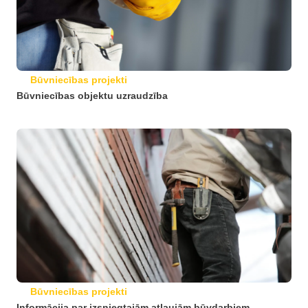
Būvniecības projekti
Būvniecības objektu uzraudzība
Būvniecības projekti
Informācija par izsniegtajām atļaujām būvdarbiem