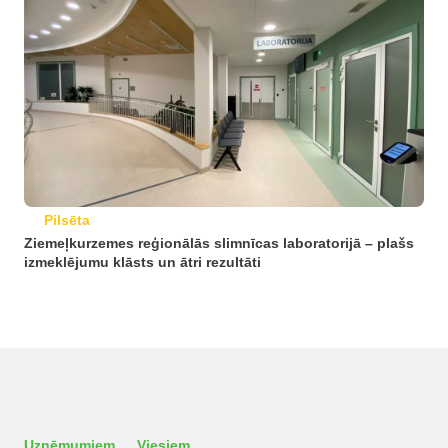
Pilsēta
Ziemeļkurzemes reģionālās slimnīcas laboratorijā – plašs
izmeklējumu klāsts un ātri rezultāti
Uzņēmumiem
Viesiem