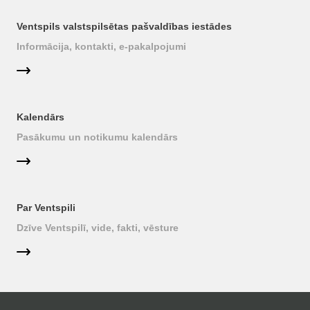
Ventspils valstspilsētas pašvaldības iestādes
Informācija, kontakti, e-pakalpojumi
Kalendārs
Pasākumu un notikumu kalendārs
Par Ventspili
Dzīve Ventspilī, vide, fakti, vēsture