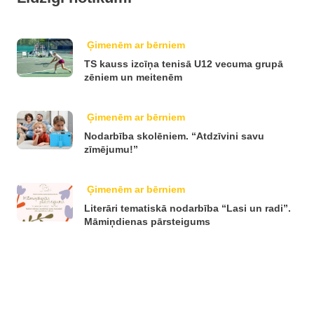
Ģimenēm ar bērniem
TS kauss izcīņa tenisā U12 vecuma grupā
zēniem un meitenēm
Ģimenēm ar bērniem
Nodarbība skolēniem. “Atdzīvini savu
zīmējumu!”
Ģimenēm ar bērniem
Literāri tematiskā nodarbība “Lasi un radi”.
Māmiņdienas pārsteigums