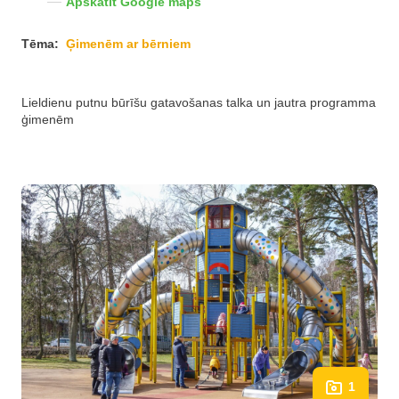
Apskatīt Google maps
Tēma:
Ģimenēm ar bērniem
Lieldienu putnu būrīšu gatavošanas talka un jautra programma
ģimenēm
1