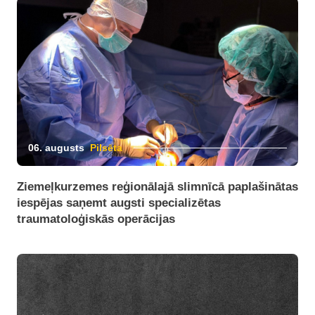
06. augusts
Pilsēta
Ziemeļkurzemes reģionālajā slimnīcā paplašinātas
iespējas saņemt augsti specializētas
traumatoloģiskās operācijas