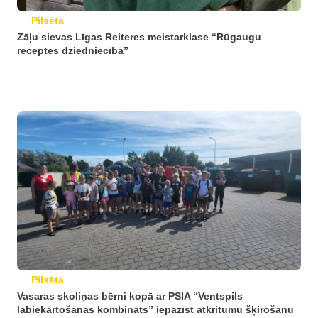
Pilsēta
Zāļu sievas Līgas Reiteres meistarklase “Rūgaugu
receptes dziedniecībā”
Pilsēta
Vasaras skoliņas bērni kopā ar PSIA “Ventspils
labiekārtošanas kombināts” iepazīst atkritumu šķirošanu