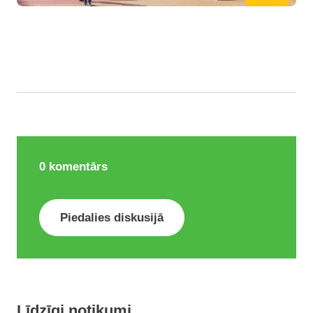
0
komentārs
Piedalies diskusijā
Līdzīgi notikumi