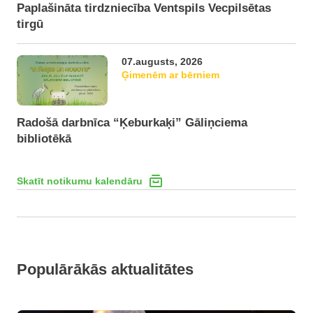
Paplašināta tirdzniecība Ventspils Vecpilsētas
tirgū
07.augusts, 2026
Ģimenēm ar bērniem
Radošā darbnīca “Ķeburkaķi” Gāliņciema
bibliotēkā
Skatīt notikumu kalendāru
Populārākās aktualitātes