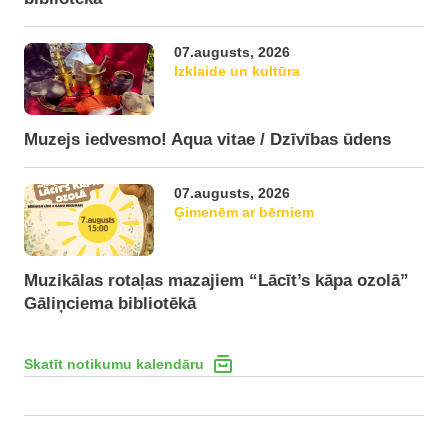
07.augusts, 2026
Izklaide un kultūra
Muzejs iedvesmo! Aqua vitae / Dzīvības ūdens
07.augusts, 2026
Ģimenēm ar bērniem
Muzikālas rotaļas mazajiem “Lācīt’s kāpa ozolā”
Gāliņciema bibliotēkā
Skatīt notikumu kalendāru