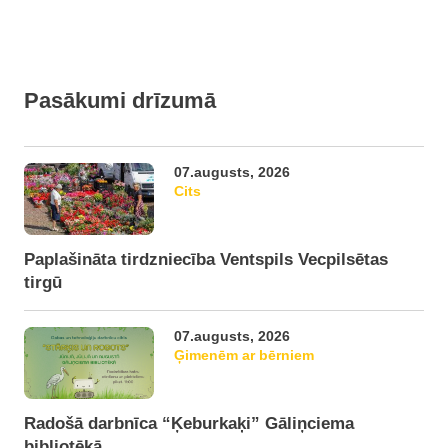
Pasākumi drīzumā
07.augusts, 2026
Cits
Paplašināta tirdzniecība Ventspils Vecpilsētas
tirgū
07.augusts, 2026
Ģimenēm ar bērniem
Radošā darbnīca “Ķeburkaķi” Gāliņciema
bibliotēkā