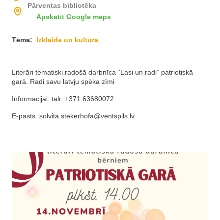
Pārventas bibliotēka
Apskatīt Google maps
Tēma:
Izklaide un kultūra
Literāri tematiski radošā darbnīca “Lasi un radi” patriotiskā
garā. Radi savu latvju spēka zīmi
Informācijai: tālr. +371 63680072
E-pasts:
solvita.stekerhofa@ventspils.lv