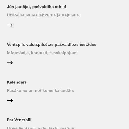
Jūs jautājat, pašvaldība atbild
Uzdodiet mums jebkurus jautājumus.
Ventspils valstspilsētas pašvaldības iestādes
Informācija, kontakti, e-pakalpojumi
Kalendārs
Pasākumu un notikumu kalendārs
Par Ventspili
Dzīve Ventspilī, vide, fakti, vēsture