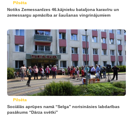
Pilsēta
Notiks Zemessardzes 46.kājnieku bataljona karavīru un
zemessargu apmācība ar šaušanas vingrinājumiem
Pilsēta
Sociālās aprūpes namā “Selga” norisināsies labdarības
pasākums “Dārza svētki”