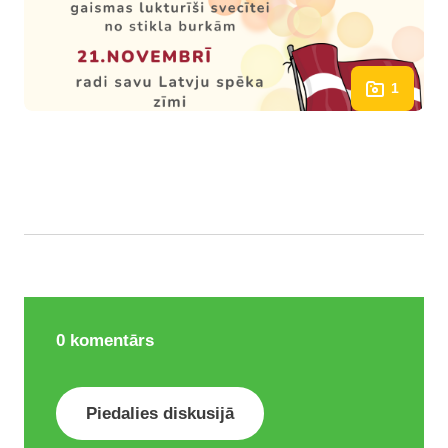
1
0
komentārs
Piedalies diskusijā