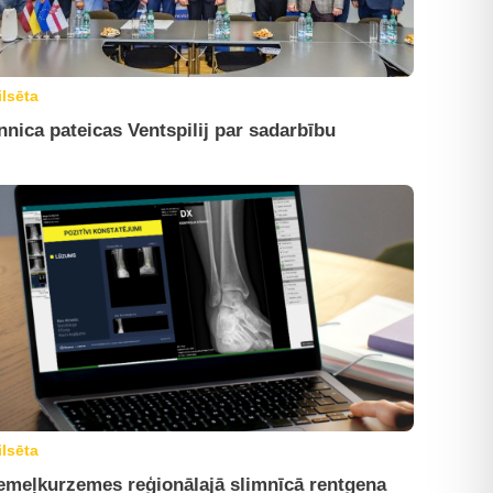
ilsēta
nnica pateicas Ventspilij par sadarbību
ilsēta
emeļkurzemes reģionālajā slimnīcā rentgena