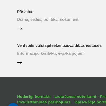
Pārvalde
Dome, sēdes, politika, dokumenti
Ventspils valstspilsētas pašvaldības iestādes
Informācija, kontakti, e-pakalpojumi
Noderīgi kontakti
Lietošanas noteikumi
Pri
Piekļūstamības paziņojums
Iepriekšējā portā