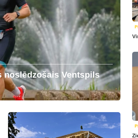
P
Vi
s noslēdzošais Ventspils
P
Zi