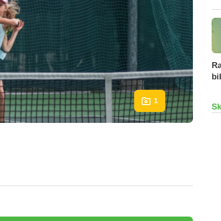
Ra
bi
1
Sk