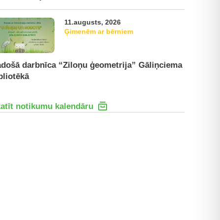
11.augusts, 2026
Ģimenēm ar bērniem
došā darbnīca “Ziloņu ģeometrija” Gāliņciema
bliotēkā
atīt notikumu kalendāru