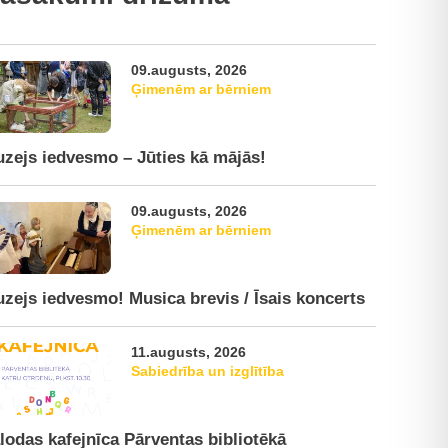
09.augusts, 2026
Ģimenēm ar bērniem
zejs iedvesmo – Jūties kā mājās!
09.augusts, 2026
Ģimenēm ar bērniem
zejs iedvesmo! Musica brevis / Īsais koncerts
11.augusts, 2026
Sabiedrība un izglītība
lodas kafejnīca Pārventas bibliotēkā