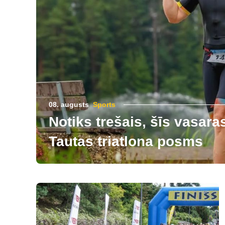
08. augusts
Sports
Notiks trešais, šīs vasara
Tautas triatlona posms