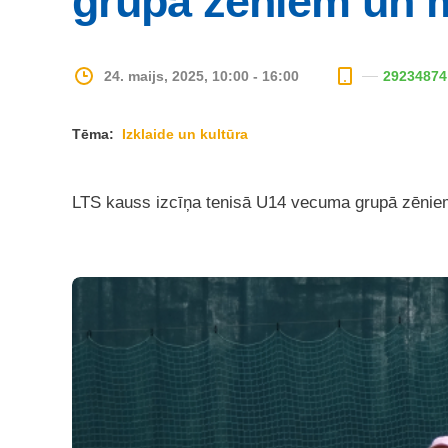
grupā zēniem un 
24. maijs, 2025, 10:00 - 16:00
29234874
Tēma:
Izklaide un kultūra
LTS kauss izcīņa tenisā U14 vecuma grupā zēnie