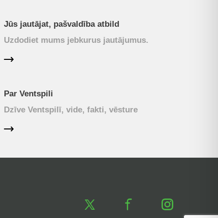
Jūs jautājat, pašvaldība atbild
Uzdodiet mums jebkurus jautājumus.
Par Ventspili
Dzīve Ventspilī, vide, fakti, vēsture