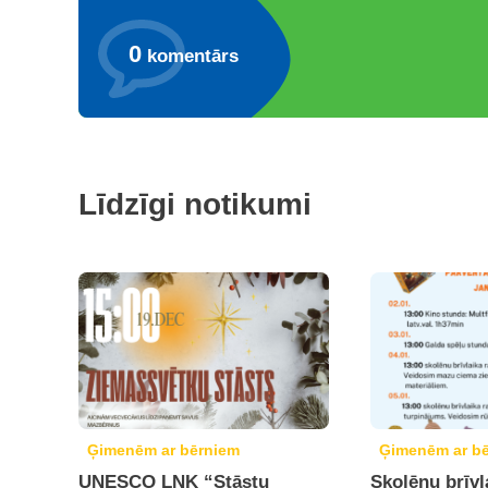
0
komentārs
Līdzīgi notikumi
Ģimenēm ar bērniem
Ģimenēm ar b
UNESCO LNK “Stāstu
Skolēnu brīvl