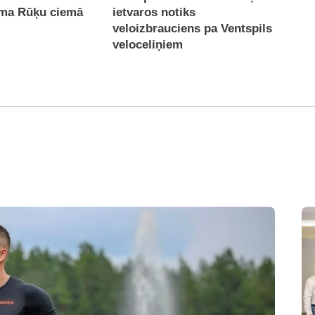
ema Rūķu ciemā
ietvaros notiks
veloizbrauciens pa Ventspils
veloceliņiem