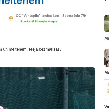
meitenēm
OC “Ventspils” tenisa korti, Sporta iela 7/9
Apskatīt Google maps
Mu
m un meitenēm. Ieeja bezmaksas.
Mu
Va