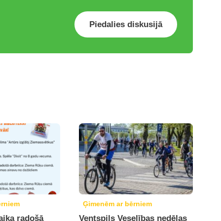
Piedalies diskusijā
ērniem
Ģimenēm ar bērniem
aika radošā
Ventspils Veselības nedēļas