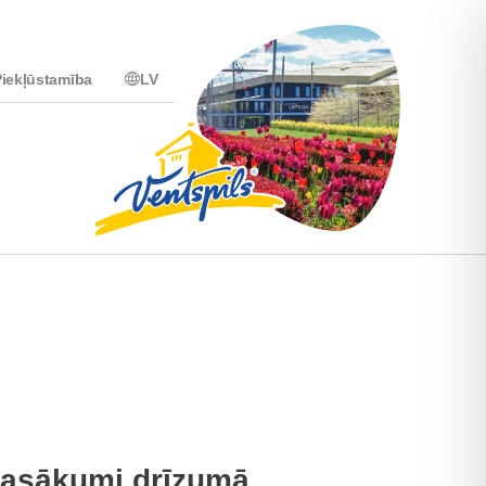
iekļūstamība
LV
asākumi drīzumā