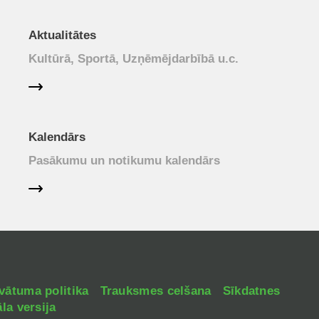
Aktualitātes
Kultūrā, Sportā, Uzņēmējdarbībā u.c.
Kalendārs
Pasākumu un notikumu kalendārs
vātuma politika
Trauksmes celšana
Sīkdatnes
la versija