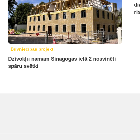
di
ri
Būvniecības projekti
Dzīvokļu namam Sinagogas ielā 2 nosvinēti
spāru svētki