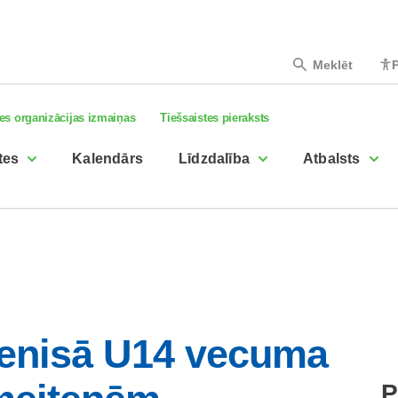
Meklēt
P
es organizācijas izmaiņas
Tiešsaistes pieraksts
tes
Kalendārs
Līdzdalība
Atbalsts
tenisā U14 vecuma
P