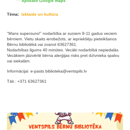
Apskatīt Google maps
Tēma:
Izklaide un kultūra
“Mans supersuns!” nodarbība ar suņiem 8-11 gadus veciem
bērniem. Vietu skaits ierobežots, ar iepriekšēju pieteikšanos
Bērnu bibliotēkā vai zvanot 63627361.
Nodarbības ilgums 40 minūtes. Vecāki nodarbībā nepiedalās.
Vecākiem jāizvērtē bērna alerģijas risks pret dzīvnieka spalvu
vai siekalām.
Informācijai: e-pasts
biblioteka@ventspils.lv
Tālr.: +371 63627361