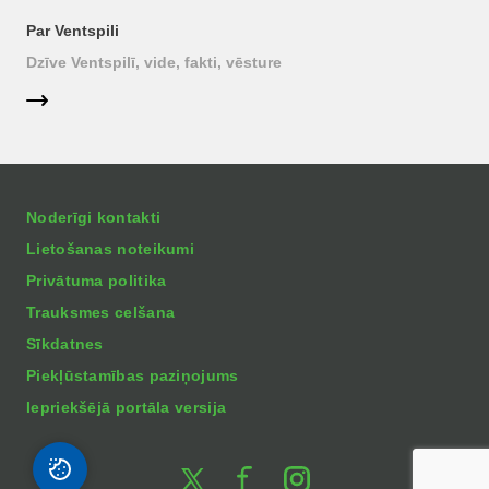
Par Ventspili
Dzīve Ventspilī, vide, fakti, vēsture
Noderīgi kontakti
Lietošanas noteikumi
Privātuma politika
Trauksmes celšana
Sīkdatnes
Piekļūstamības paziņojums
Iepriekšējā portāla versija