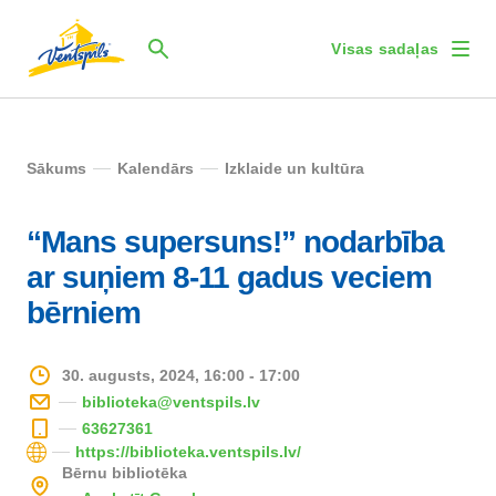
Visas sadaļas
Sākums
Kalendārs
Izklaide un kultūra
“Mans supersuns!” nodarbība
ar suņiem 8-11 gadus veciem
bērniem
30. augusts, 2024, 16:00 - 17:00
biblioteka@ventspils.lv
63627361
https://biblioteka.ventspils.lv/
Bērnu bibliotēka