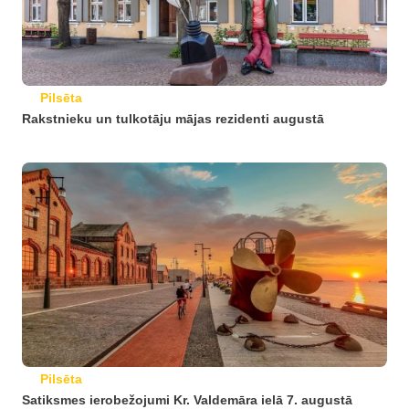
Pilsēta
Rakstnieku un tulkotāju mājas rezidenti augustā
Pilsēta
Satiksmes ierobežojumi Kr. Valdemāra ielā 7. augustā