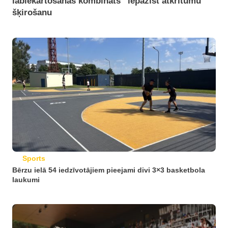
labiekārtošanas kombināts” iepazīst atkritumu
šķirošanu
Sports
Bērzu ielā 54 iedzīvotājiem pieejami divi 3×3 basketbola
laukumi