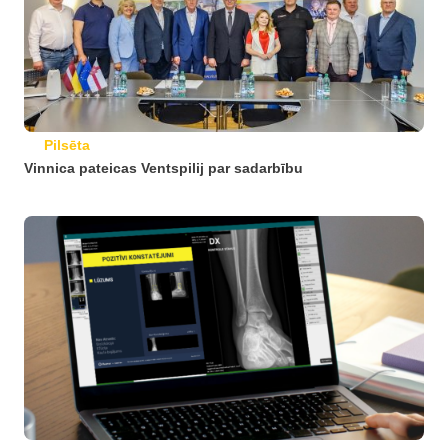
Pilsēta
Vinnica pateicas Ventspilij par sadarbību