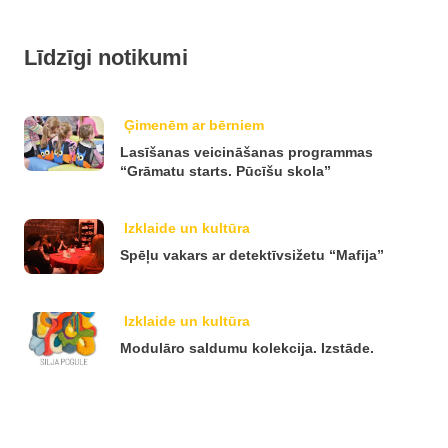
Līdzīgi notikumi
Ģimenēm ar bērniem
Lasīšanas veicināšanas programmas
“Grāmatu starts. Pūcīšu skola”
Izklaide un kultūra
Spēļu vakars ar detektīvsižetu “Mafija”
Izklaide un kultūra
Modulāro saldumu kolekcija. Izstāde.