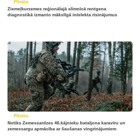
Pilsēta
Ziemeļkurzemes reģionālajā slimnīcā rentgena
diagnostikā izmanto mākslīgā intelekta risinājumus
Pilsēta
Notiks Zemessardzes 46.kājnieku bataljona karavīru un
zemessargu apmācība ar šaušanas vingrinājumiem