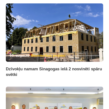
07. augusts
Būvniecības projekti
Dzīvokļu namam Sinagogas ielā 2 nosvinēti spāru
svētki