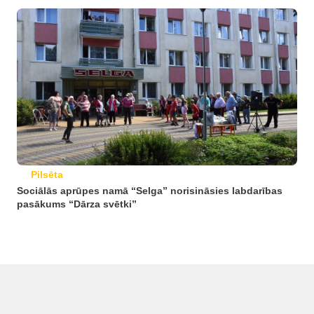
Pilsēta
Sociālās aprūpes namā “Selga” norisināsies labdarības
pasākums “Dārza svētki”