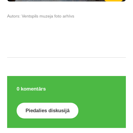
Autors:
Ventspils muzeja foto arhīvs
0
komentārs
Piedalies diskusijā