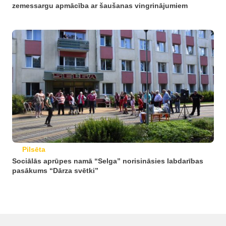
zemessargu apmācība ar šaušanas vingrinājumiem
Pilsēta
Sociālās aprūpes namā “Selga” norisināsies labdarības
pasākums “Dārza svētki”