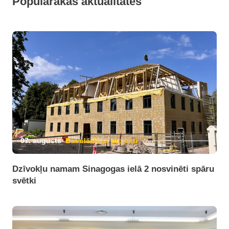
Populārākās aktualitātes
07. augusts
Būvniecības projekti
Dzīvokļu namam Sinagogas ielā 2 nosvinēti spāru
svētki