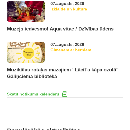
07.augusts, 2026
Izklaide un kultūra
Muzejs iedvesmo! Aqua vitae / Dzīvības ūdens
07.augusts, 2026
Ģimenēm ar bērniem
Muzikālas rotaļas mazajiem “Lācīt’s kāpa ozolā”
Gāliņciema bibliotēkā
Skatīt notikumu kalendāru