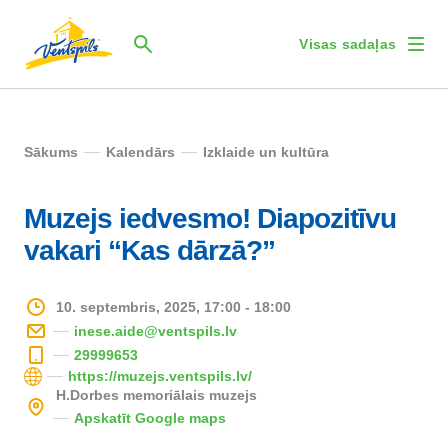
Visas sadaļas
Sākums
Kalendārs
Izklaide un kultūra
Muzejs iedvesmo! Diapozitīvu
vakari “Kas dārzā?”
10. septembris, 2025, 17:00 - 18:00
inese.aide@ventspils.lv
29999653
https://muzejs.ventspils.lv/
H.Dorbes memoriālais muzejs
Apskatīt Google maps