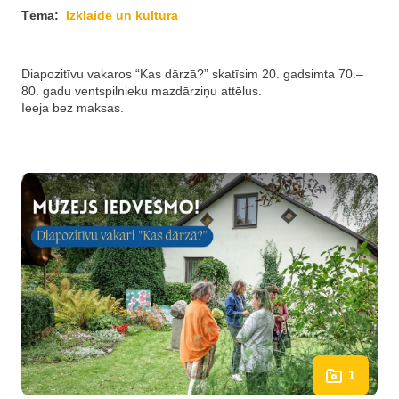
Tēma:
Izklaide un kultūra
Diapozitīvu vakaros “Kas dārzā?” skatīsim 20. gadsimta 70.–
80. gadu ventspilnieku mazdārziņu attēlus.
Ieeja bez maksas.
1