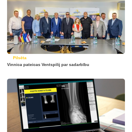
Pilsēta
Vinnica pateicas Ventspilij par sadarbību