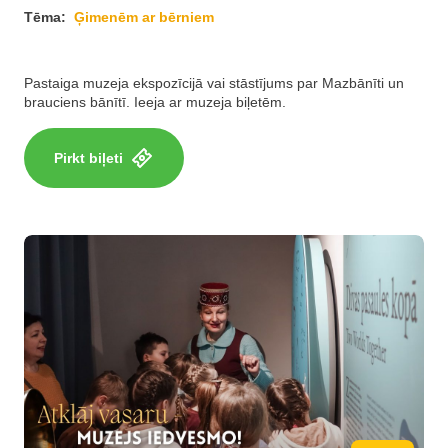
Tēma:
Ģimenēm ar bērniem
Pastaiga muzeja ekspozīcijā vai stāstījums par Mazbānīti un
brauciens bānītī. Ieeja ar muzeja biļetēm.
Pirkt biļeti