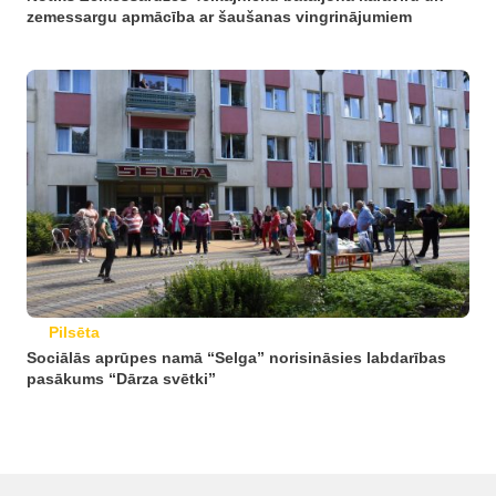
zemessargu apmācība ar šaušanas vingrinājumiem
Pilsēta
Sociālās aprūpes namā “Selga” norisināsies labdarības
pasākums “Dārza svētki”