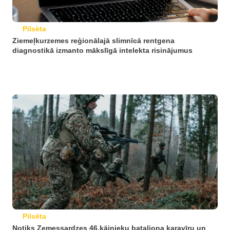
Pilsēta
Ziemeļkurzemes reģionālajā slimnīcā rentgena
diagnostikā izmanto mākslīgā intelekta risinājumus
Pilsēta
Notiks Zemessardzes 46.kājnieku bataljona karavīru un