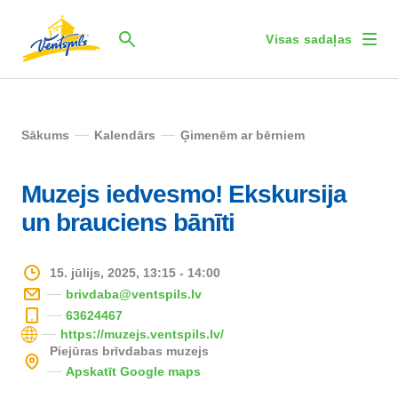
Visas sadaļas
Sākums
Kalendārs
Ģimenēm ar bērniem
Muzejs iedvesmo! Ekskursija
un brauciens bānīti
15. jūlijs, 2025, 13:15 - 14:00
brivdaba@ventspils.lv
63624467
https://muzejs.ventspils.lv/
Piejūras brīvdabas muzejs
Apskatīt Google maps