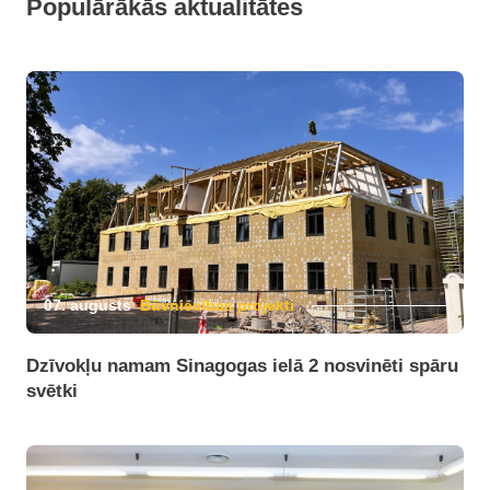
Populārākās aktualitātes
07. augusts
Būvniecības projekti
Dzīvokļu namam Sinagogas ielā 2 nosvinēti spāru
svētki