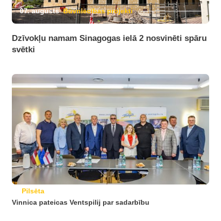
07. augusts
Būvniecības projekti
Dzīvokļu namam Sinagogas ielā 2 nosvinēti spāru
svētki
Pilsēta
Vinnica pateicas Ventspilij par sadarbību