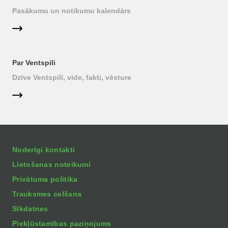
Pasākumu un notikumu kalendārs
Par Ventspili
Dzīve Ventspilī, vide, fakti, vēsture
Noderīgi kontakti
Lietošanas noteikumi
Privātuma politika
Trauksmes celšana
Sīkdatnes
Piekļūstamības paziņojums