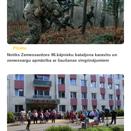
Pilsēta
Notiks Zemessardzes 46.kājnieku bataljona karavīru un
zemessargu apmācība ar šaušanas vingrinājumiem