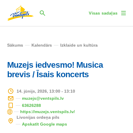
Visas sadaļas
Sākums
Kalendārs
Izklaide un kultūra
Muzejs iedvesmo! Musica
brevis / Īsais koncerts
14. jūnijs, 2026, 13:00 - 13:10
muzejs@ventspils.lv
63626288
https://muzejs.ventspils.lv/
Livonijas ordeņa pils
Apskatīt Google maps