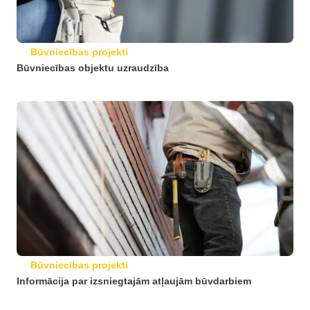
Būvniecības projekti
Būvniecības objektu uzraudzība
Būvniecības projekti
Informācija par izsniegtajām atļaujām būvdarbiem