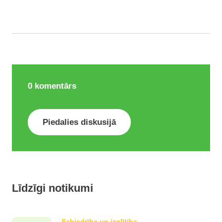
0
komentārs
Piedalies diskusijā
Līdzīgi notikumi
Sabiedrība un izglītība