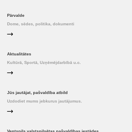
Pārvalde
Dome, sēdes, politika, dokumenti
Aktualitātes
Kultūrā, Sportā, Uzņēmējdarbībā u.c.
Jūs jautājat, pašvaldība atbild
Uzdodiet mums jebkurus jautājumus.
Ventspils valstspilsētas pašvaldības iestādes