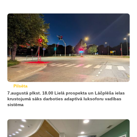
Pilsēta
7.augustā plkst. 18.00 Lielā prospekta un Lāčplēša ielas
krustojumā sāks darboties adaptīvā luksoforu vadības
sistēma