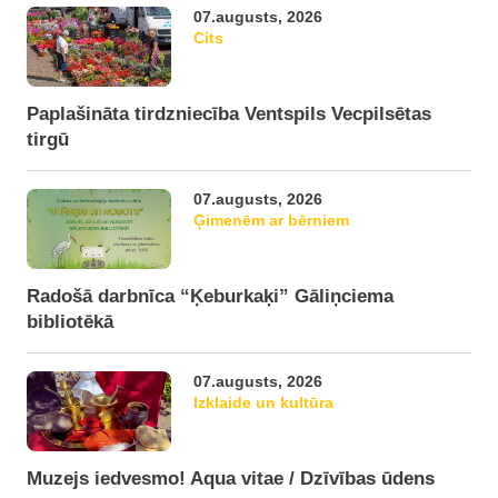
07.augusts, 2026
Cits
Paplašināta tirdzniecība Ventspils Vecpilsētas
tirgū
07.augusts, 2026
Ģimenēm ar bērniem
Radošā darbnīca “Ķeburkaķi” Gāliņciema
bibliotēkā
07.augusts, 2026
Izklaide un kultūra
Muzejs iedvesmo! Aqua vitae / Dzīvības ūdens