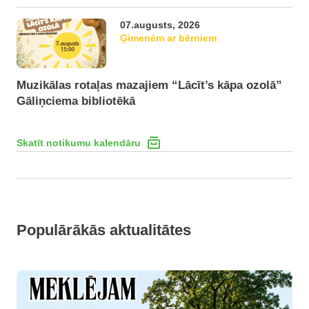
07.augusts, 2026
Ģimenēm ar bērniem
Muzikālas rotaļas mazajiem “Lācīt’s kāpa ozolā”
Gāliņciema bibliotēkā
Skatīt notikumu kalendāru
Populārākās aktualitātes