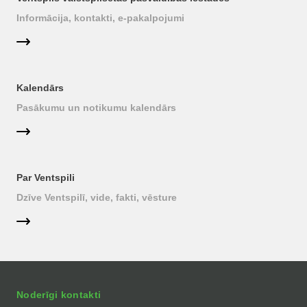
Informācija, kontakti, e-pakalpojumi
Kalendārs
Pasākumu un notikumu kalendārs
Par Ventspili
Dzīve Ventspilī, vide, fakti, vēsture
Noderīgi kontakti