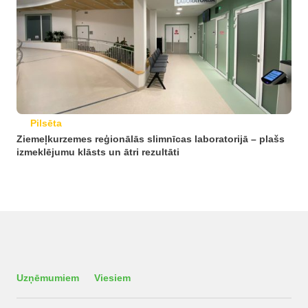
Pilsēta
Ziemeļkurzemes reģionālās slimnīcas laboratorijā – plašs
izmeklējumu klāsts un ātri rezultāti
Uzņēmumiem
Viesiem