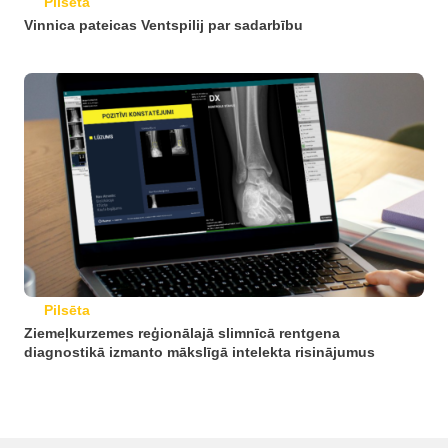
Pilsēta
Vinnica pateicas Ventspilij par sadarbību
Pilsēta
Ziemeļkurzemes reģionālajā slimnīcā rentgena
diagnostikā izmanto mākslīgā intelekta risinājumus