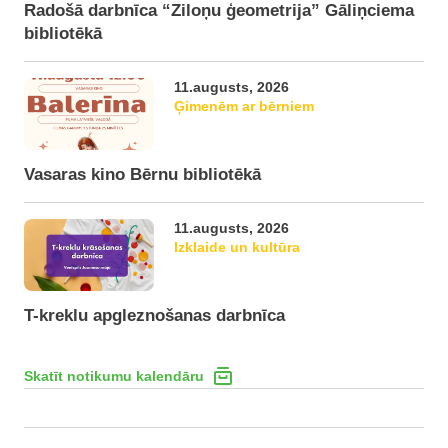
Radošā darbnīca “Ziloņu ģeometrija” Gāliņciema
bibliotēkā
11.augusts, 2026
Ģimenēm ar bērniem
Vasaras kino Bērnu bibliotēkā
11.augusts, 2026
Izklaide un kultūra
T-kreklu apgleznošanas darbnīca
Skatīt notikumu kalendāru