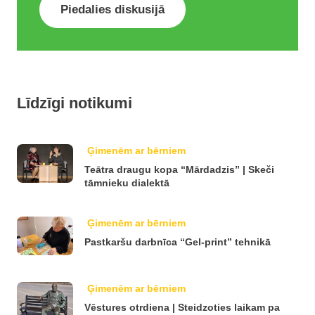
Piedalies diskusijā
Līdzīgi notikumi
Ģimenēm ar bērniem
Teātra draugu kopa “Mārdadzis” | Skeči
tāmnieku dialektā
Ģimenēm ar bērniem
Pastkaršu darbnīca “Gel-print” tehnikā
Ģimenēm ar bērniem
Vēstures otrdiena | Steidzoties laikam pa