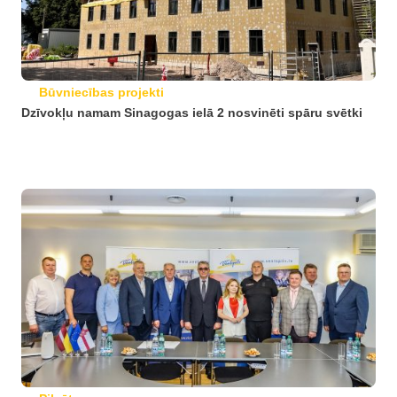
Būvniecības projekti
Dzīvokļu namam Sinagogas ielā 2 nosvinēti spāru svētki