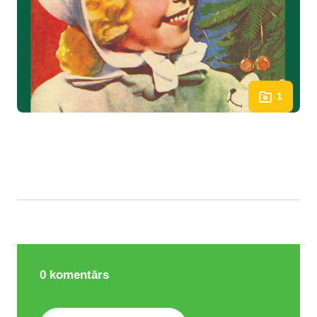
1
0
komentārs