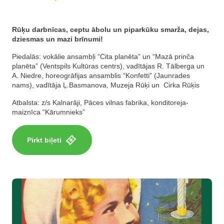
Rūķu darbnīcas, ceptu ābolu un piparkūku smarža, dejas,
dziesmas un mazi brīnumi!
Piedalās: vokālie ansambļi “Cita planēta” un “Mazā prinča
planēta” (Ventspils Kultūras centrs), vadītājas R. Tālberga un
A. Niedre, horeogrāfijas ansamblis “Konfetti” (Jaunrades
nams), vadītāja Ļ.Basmanova, Muzeja Rūķi un Cirka Rūķis
Atbalsta: z/s Kalnarāji, Pāces vilnas fabrika, konditoreja-
maiznīca “Kārumnieks”
Pirkt biļeti