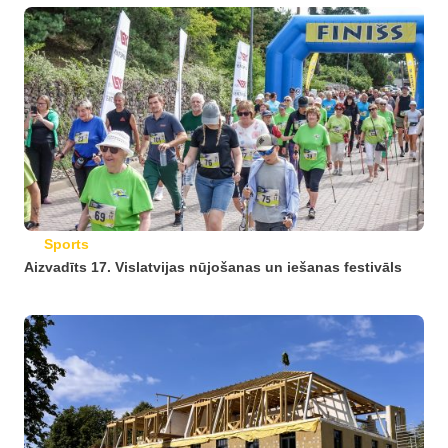
Sports
Aizvadīts 17. Vislatvijas nūjošanas un iešanas festivāls