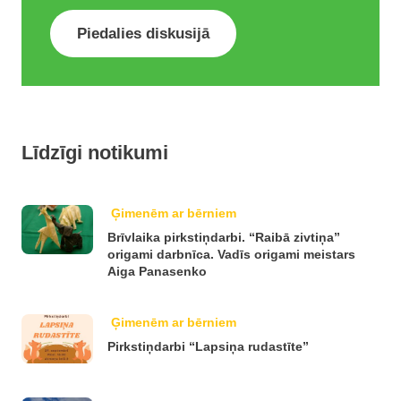
Piedalies diskusijā
Līdzīgi notikumi
Ģimenēm ar bērniem
Brīvlaika pirkstiņdarbi. “Raibā zivtiņa”
origami darbnīca. Vadīs origami meistars
Aiga Panasenko
Ģimenēm ar bērniem
Pirkstiņdarbi “Lapsiņa rudastīte”