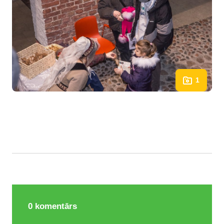
1
0
komentārs