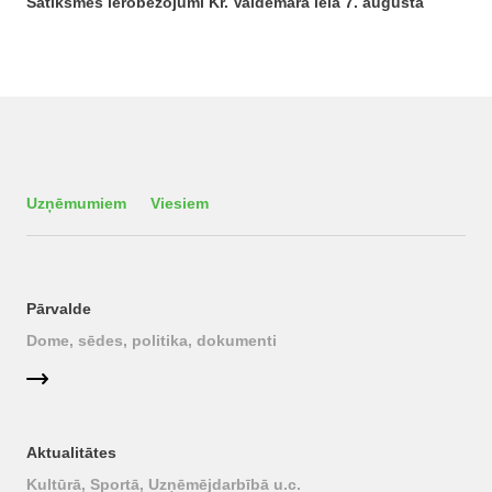
Satiksmes ierobežojumi Kr. Valdemāra ielā 7. augustā
Uzņēmumiem
Viesiem
Pārvalde
Dome, sēdes, politika, dokumenti
Aktualitātes
Kultūrā, Sportā, Uzņēmējdarbībā u.c.