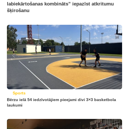
labiekārtošanas kombināts” iepazīst atkritumu
šķirošanu
Sports
Bērzu ielā 54 iedzīvotājiem pieejami divi 3×3 basketbola
laukumi