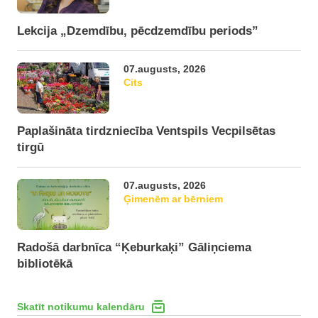
Lekcija „Dzemdību, pēcdzemdību periods”
07.augusts, 2026
Cits
Paplašināta tirdzniecība Ventspils Vecpilsētas
tirgū
07.augusts, 2026
Ģimenēm ar bērniem
Radošā darbnīca “Ķeburkaķi” Gāliņciema
bibliotēkā
Skatīt notikumu kalendāru