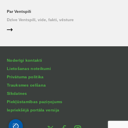
Par Ventspili
Dzīve Ventspilī, vide, fakti, vēsture
Noderīgi kontakti
Lietošanas noteikumi
Privātuma politika
Trauksmes celšana
Sīkdatnes
Piekļūstamības paziņojums
Iepriekšējā portāla versija