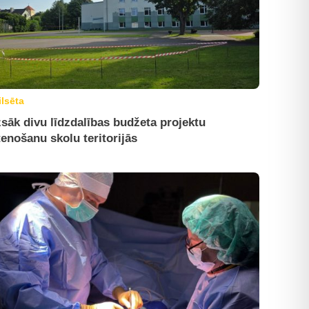
ilsēta
sāk divu līdzdalības budžeta projektu
tenošanu skolu teritorijās