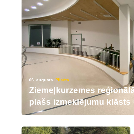
06. augusts
Pilsēta
Ziemeļkurzemes reģionālās
plašs izmeklējumu klāsts u