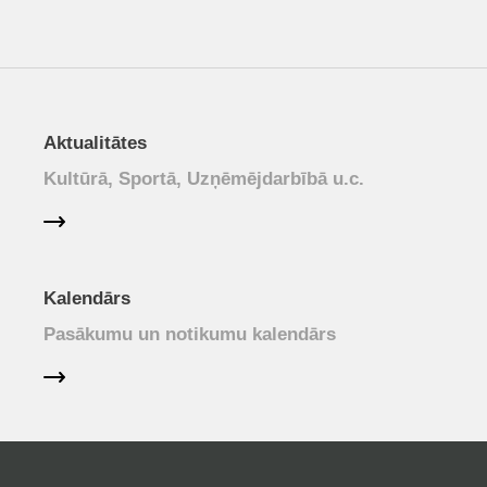
Aktualitātes
Kultūrā, Sportā, Uzņēmējdarbībā u.c.
Kalendārs
Pasākumu un notikumu kalendārs