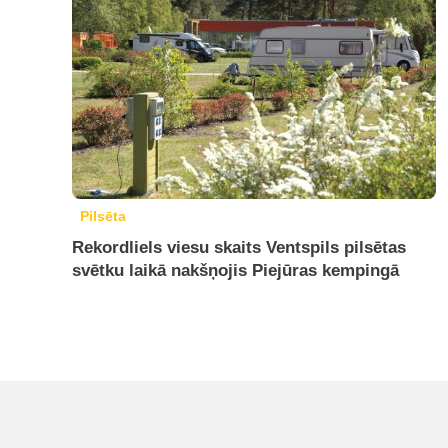
Pilsēta
Rekordliels viesu skaits Ventspils pilsētas
svētku laikā nakšņojis Piejūras kempingā