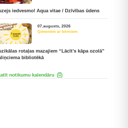
zejs iedvesmo! Aqua vitae / Dzīvības ūdens
07.augusts, 2026
Ģimenēm ar bērniem
zikālas rotaļas mazajiem “Lācīt’s kāpa ozolā”
liņciema bibliotēkā
atīt notikumu kalendāru