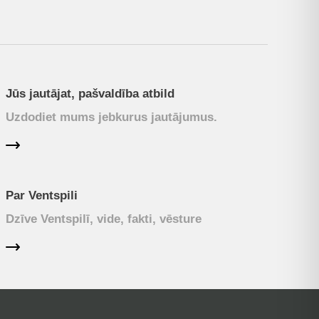
Jūs jautājat, pašvaldība atbild
Uzdodiet mums jebkurus jautājumus.
Par Ventspili
Dzīve Ventspilī, vide, fakti, vēsture