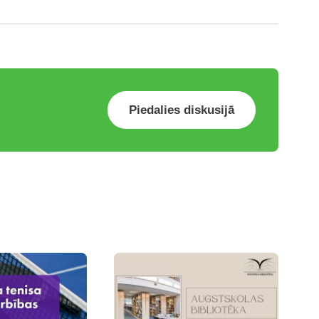
Piedalies diskusijā