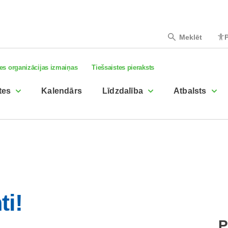
Meklēt
P
es organizācijas izmaiņas
Tiešsaistes pieraksts
tes
Kalendārs
Līdzdalība
Atbalsts
ti!
P