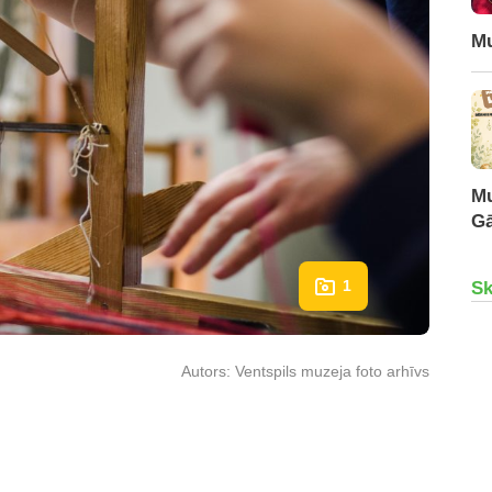
Mu
Mu
Gā
1
Sk
Autors:
Ventspils muzeja foto arhīvs