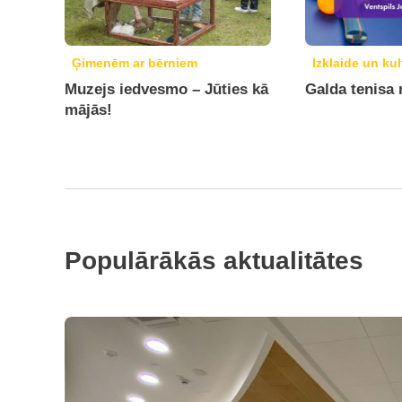
Ģimenēm ar bērniem
Izklaide un kul
Muzejs iedvesmo – Jūties kā
Galda tenisa
mājās!
Populārākās aktualitātes