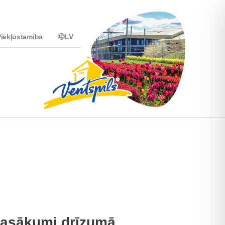
iekļūstamība
LV
asākumi drīzumā