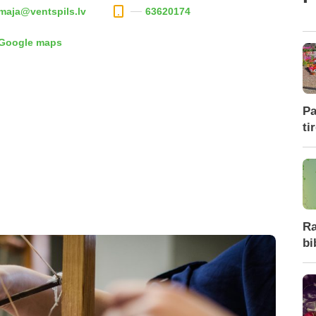
maja@ventspils.lv
63620174
 Google maps
Pa
ti
Ra
bi