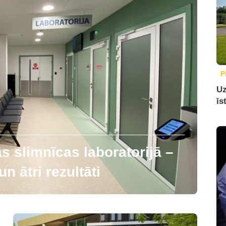
P
Uz
īs
 slimnīcas laboratorijā –
n ātri rezultāti