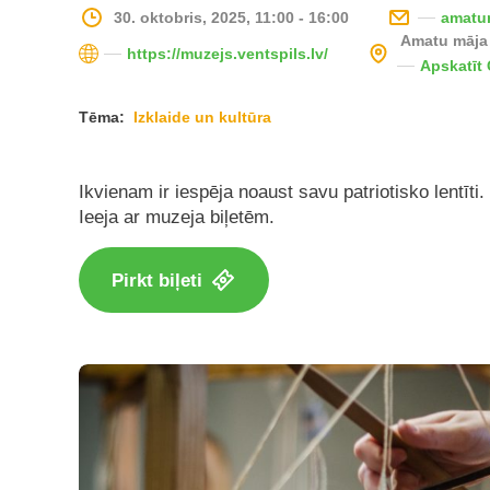
30. oktobris, 2025, 11:00 - 16:00
amatu
Amatu māja
https://muzejs.ventspils.lv/
Apskatīt
Tēma:
Izklaide un kultūra
Ikvienam ir iespēja noaust savu patriotisko lentīti.
Ieeja ar muzeja biļetēm.
Pirkt biļeti