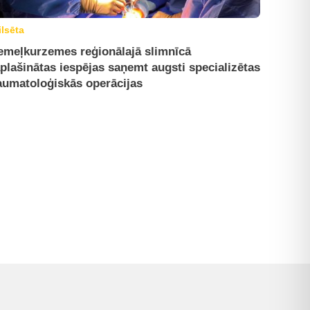
ilsēta
emeļkurzemes reģionālajā slimnīcā
plašinātas iespējas saņemt augsti specializētas
aumatoloģiskās operācijas