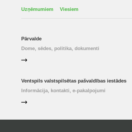
Uzņēmumiem
Viesiem
Pārvalde
Dome, sēdes, politika, dokumenti
Ventspils valstspilsētas pašvaldības iestādes
Informācija, kontakti, e-pakalpojumi