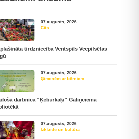
07.augusts, 2026
Cits
plašināta tirdzniecība Ventspils Vecpilsētas
rgū
07.augusts, 2026
Ģimenēm ar bērniem
došā darbnīca “Ķeburkaķi” Gāliņciema
bliotēkā
07.augusts, 2026
Izklaide un kultūra