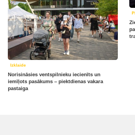
P
Zi
pa
tr
Izklaide
Norisināsies ventspilnieku iecienīts un
iemīļots pasākums – piektdienas vakara
pastaiga