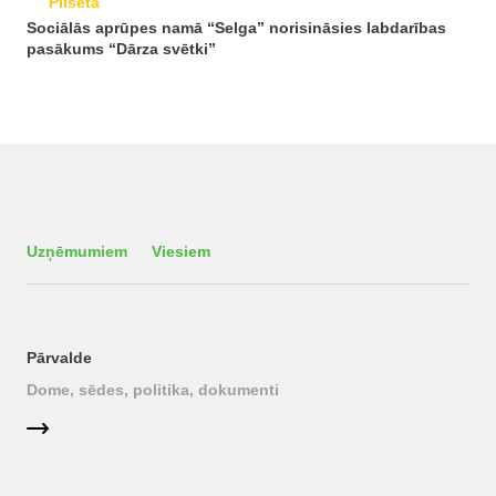
Pilsēta
Sociālās aprūpes namā “Selga” norisināsies labdarības
pasākums “Dārza svētki”
Uzņēmumiem
Viesiem
Pārvalde
Dome, sēdes, politika, dokumenti