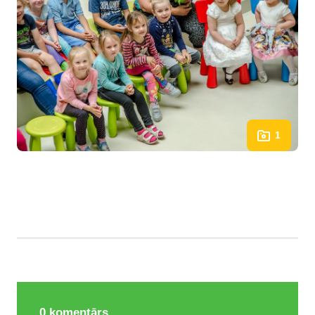
1
0
komentārs