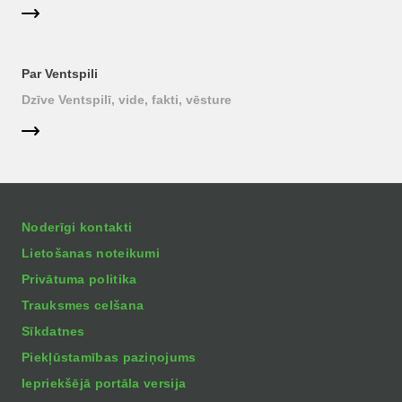
Par Ventspili
Dzīve Ventspilī, vide, fakti, vēsture
Noderīgi kontakti
Lietošanas noteikumi
Privātuma politika
Trauksmes celšana
Sīkdatnes
Piekļūstamības paziņojums
Iepriekšējā portāla versija