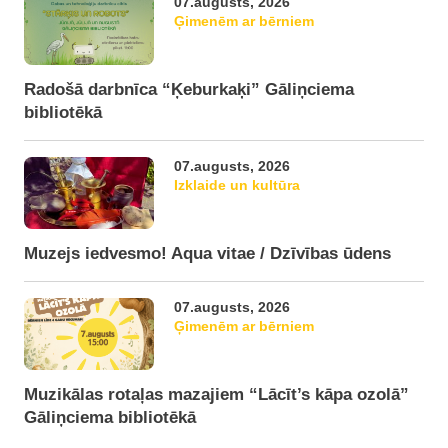
07.augusts, 2026
Ģimenēm ar bērniem
Radošā darbnīca “Ķeburkaķi” Gāliņciema
bibliotēkā
07.augusts, 2026
Izklaide un kultūra
Muzejs iedvesmo! Aqua vitae / Dzīvības ūdens
07.augusts, 2026
Ģimenēm ar bērniem
Muzikālas rotaļas mazajiem “Lācīt’s kāpa ozolā”
Gāliņciema bibliotēkā