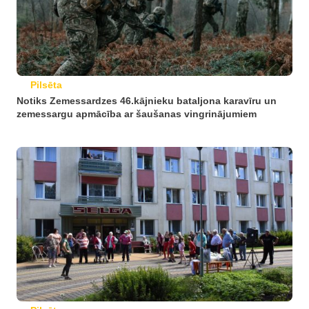
Pilsēta
Notiks Zemessardzes 46.kājnieku bataljona karavīru un
zemessargu apmācība ar šaušanas vingrinājumiem