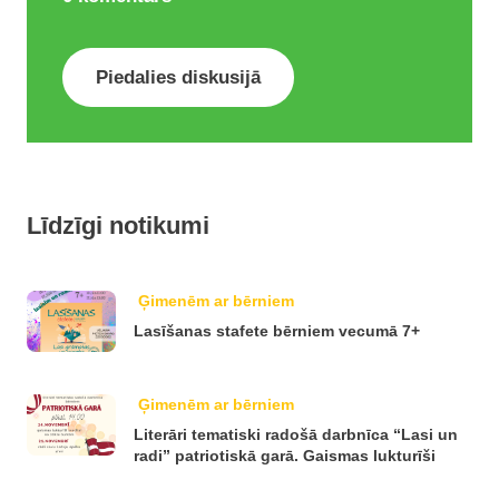
Piedalies diskusijā
Līdzīgi notikumi
Ģimenēm ar bērniem
Lasīšanas stafete bērniem vecumā 7+
Ģimenēm ar bērniem
Literāri tematiski radošā darbnīca “Lasi un
radi” patriotiskā garā. Gaismas lukturīši