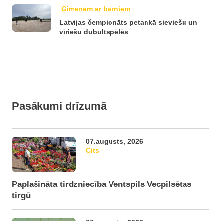
Ģimenēm ar bērniem
Latvijas čempionāts petankā sieviešu un
vīriešu dubultspēlēs
Pasākumi drīzumā
07.augusts, 2026
Cits
Paplašināta tirdzniecība Ventspils Vecpilsētas
tirgū