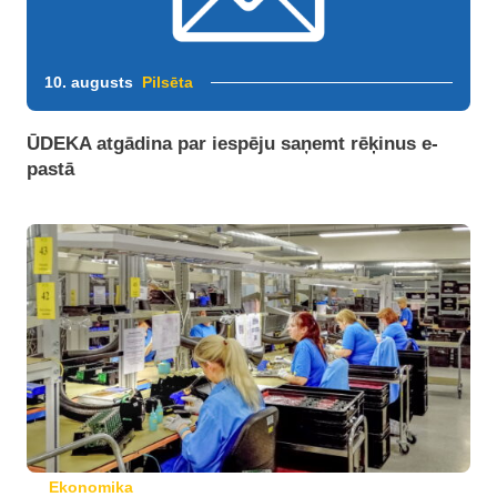
10. augusts
Pilsēta
ŪDEKA atgādina par iespēju saņemt rēķinus e-
pastā
Ekonomika