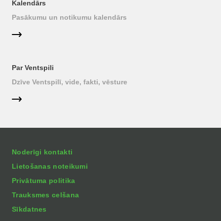
Kalendārs
Pasākumu un notikumu kalendārs
Par Ventspili
Dzīve Ventspilī, vide, fakti, vēsture
Noderīgi kontakti
Lietošanas noteikumi
Privātuma politika
Trauksmes celšana
Sīkdatnes