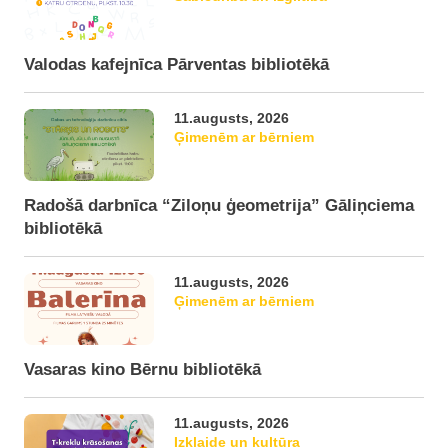
Valodas kafejnīca Pārventas bibliotēkā
11.augusts, 2026
Ģimenēm ar bērniem
Radošā darbnīca “Ziloņu ģeometrija” Gāliņciema
bibliotēkā
11.augusts, 2026
Ģimenēm ar bērniem
Vasaras kino Bērnu bibliotēkā
11.augusts, 2026
Izklaide un kultūra