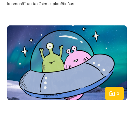
kosmosā” un taisīsim citplanētiešus.
1