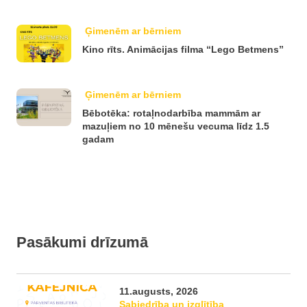
Ģimenēm ar bērniem
Kino rīts. Animācijas filma “Lego Betmens”
Ģimenēm ar bērniem
Bēbotēka: rotaļnodarbība mammām ar
mazuļiem no 10 mēnešu vecuma līdz 1.5
gadam
Pasākumi drīzumā
11.augusts, 2026
Sabiedrība un izglītība