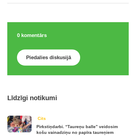
0
komentārs
Piedalies diskusijā
Līdzīgi notikumi
Cits
Pirkstiņdarbi. “Taureņu balle” veidosim
košu vainadziņu no papīra taureņiem