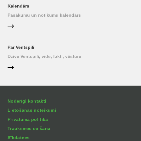
Kalendārs
Pasākumu un notikumu kalendārs
Par Ventspili
Dzīve Ventspilī, vide, fakti, vēsture
Noderīgi kontakti
Lietošanas noteikumi
Privātuma politika
Trauksmes celšana
Sīkdatnes