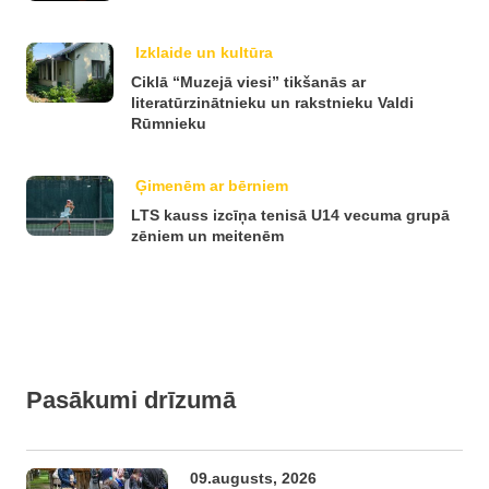
Izklaide un kultūra
Ciklā “Muzejā viesi” tikšanās ar
literatūrzinātnieku un rakstnieku Valdi
Rūmnieku
Ģimenēm ar bērniem
LTS kauss izcīņa tenisā U14 vecuma grupā
zēniem un meitenēm
Pasākumi drīzumā
09.augusts, 2026