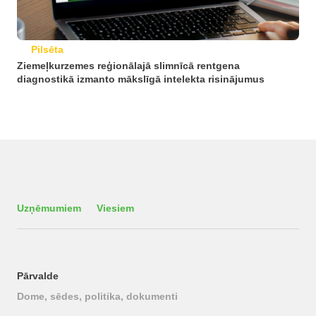
Pilsēta
Ziemeļkurzemes reģionālajā slimnīcā rentgena
diagnostikā izmanto mākslīgā intelekta risinājumus
Uzņēmumiem
Viesiem
Pārvalde
Dome, sēdes, politika, dokumenti