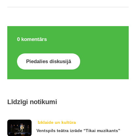
0
komentārs
Piedalies diskusijā
Līdzīgi notikumi
Izklaide un kultūra
Ventspils teātra izrāde “Tikai muzikants”