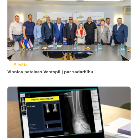
Pilsēta
Vinnica pateicas Ventspilij par sadarbību