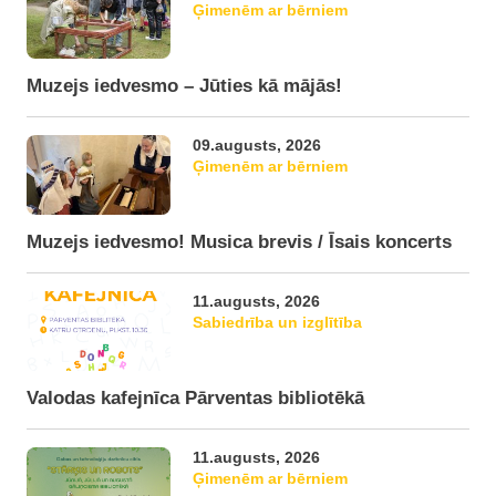
Ģimenēm ar bērniem
Muzejs iedvesmo – Jūties kā mājās!
09.augusts, 2026
Ģimenēm ar bērniem
Muzejs iedvesmo! Musica brevis / Īsais koncerts
11.augusts, 2026
Sabiedrība un izglītība
Valodas kafejnīca Pārventas bibliotēkā
11.augusts, 2026
Ģimenēm ar bērniem