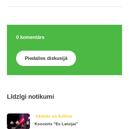
0
komentārs
Piedalies diskusijā
Līdzīgi notikumi
Izklaide un kultūra
Koncerts “Es Latvijai”