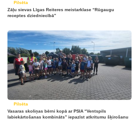
Pilsēta
Zāļu sievas Līgas Reiteres meistarklase “Rūgaugu
receptes dziedniecībā”
Pilsēta
Vasaras skoliņas bērni kopā ar PSIA “Ventspils
labiekārtošanas kombināts” iepazīst atkritumu šķirošanu