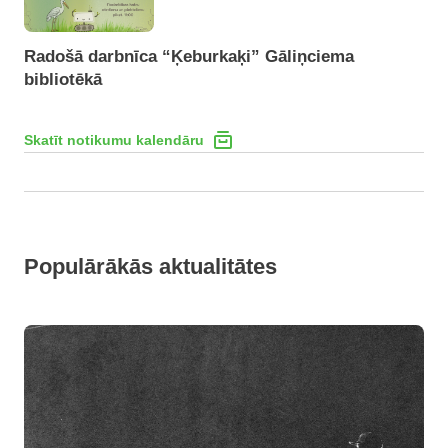
Radošā darbnīca “Ķeburkaķi” Gāliņciema
bibliotēkā
Skatīt notikumu kalendāru
Populārākās aktualitātes