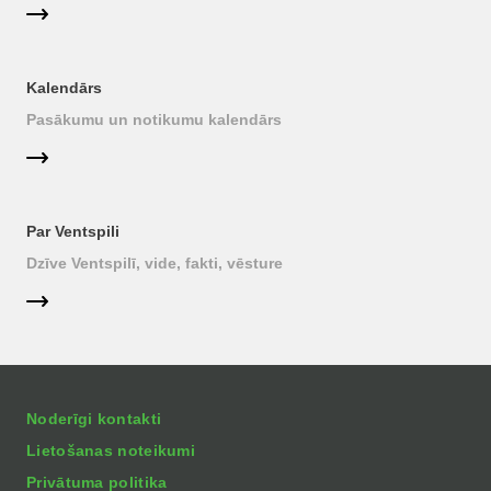
Kalendārs
Pasākumu un notikumu kalendārs
Par Ventspili
Dzīve Ventspilī, vide, fakti, vēsture
Noderīgi kontakti
Lietošanas noteikumi
Privātuma politika