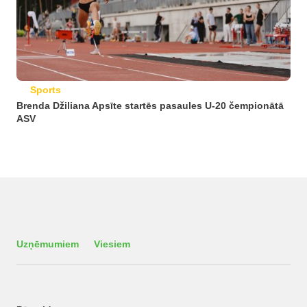
Sports
Brenda Džiliana Apsīte startēs pasaules U-20 čempionātā
ASV
Uzņēmumiem
Viesiem