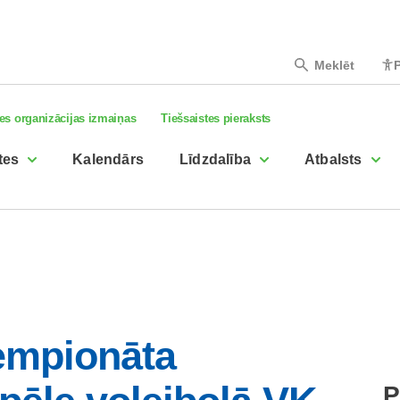
Meklēt
P
es organizācijas izmaiņas
Tiešsaistes pieraksts
tes
Kalendārs
Līdzdalība
Atbalsts
čempionāta
P