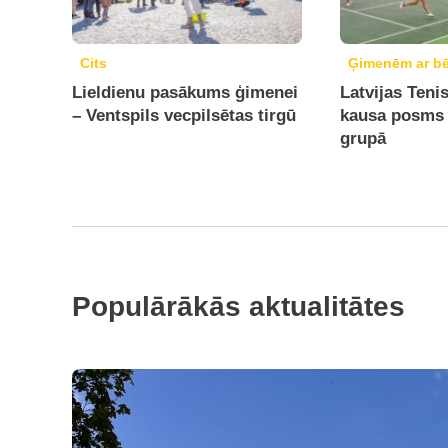
Cits
Ģimenēm ar b
Lieldienu pasākums ģimenei
Latvijas Teni
– Ventspils vecpilsētas tirgū
kausa posms
grupā
Populārākās aktualitātes