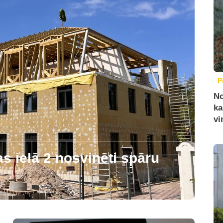
P
No
ka
vi
 ielā 2 nosvinēti spāru