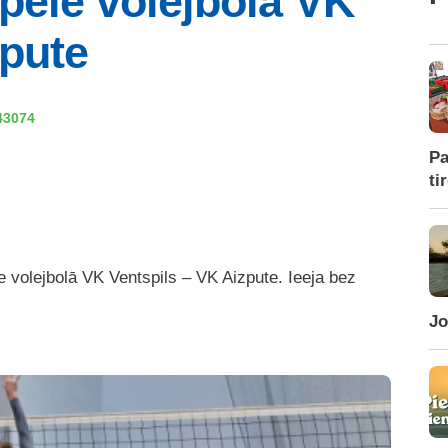
pēle volejbolā VK
zpute
43074
Pa
ti
e volejbolā VK Ventspils – VK Aizpute. Ieeja bez
Jo