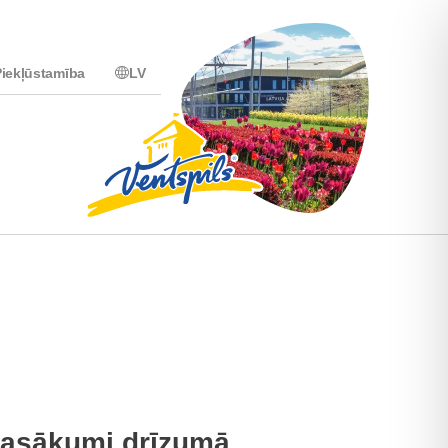
iekļūstamība
LV
asākumi drīzumā