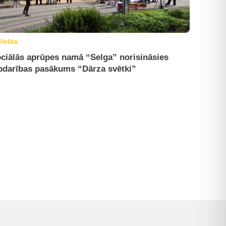
ilsēta
ciālās aprūpes namā “Selga” norisināsies
bdarības pasākums “Dārza svētki”