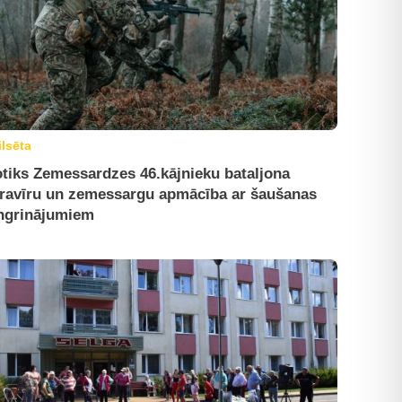
ilsēta
tiks Zemessardzes 46.kājnieku bataljona
ravīru un zemessargu apmācība ar šaušanas
ngrinājumiem