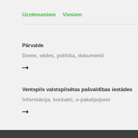
Uzņēmumiem
Viesiem
Pārvalde
Dome, sēdes, politika, dokumenti
Ventspils valstspilsētas pašvaldības iestādes
Informācija, kontakti, e-pakalpojumi