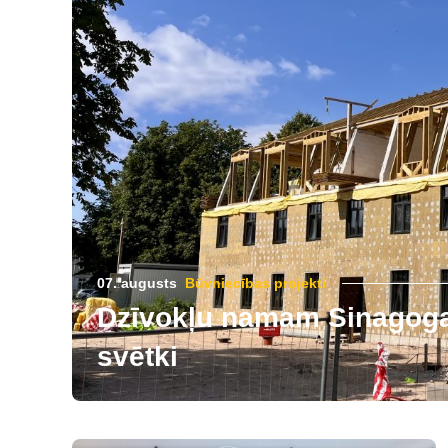
07. augusts
Būvniecības projekti
Dzīvokļu namam Sinagogas
svētki