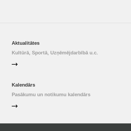
Aktualitātes
Kultūrā, Sportā, Uzņēmējdarbībā u.c.
Kalendārs
Pasākumu un notikumu kalendārs