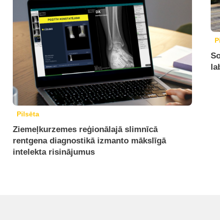
P
So
la
Pilsēta
Ziemeļkurzemes reģionālajā slimnīcā
rentgena diagnostikā izmanto mākslīgā
intelekta risinājumus