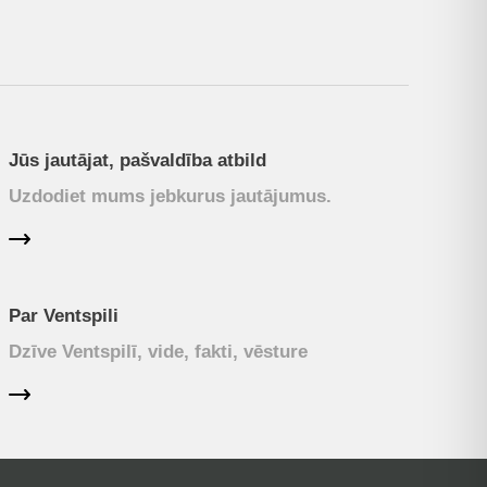
Jūs jautājat, pašvaldība atbild
Uzdodiet mums jebkurus jautājumus.
Par Ventspili
Dzīve Ventspilī, vide, fakti, vēsture