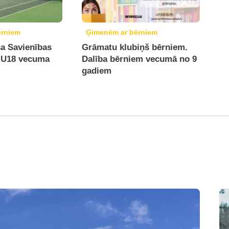
ērniem
Ģimenēm ar bērniem
sa Savienības
Grāmatu klubiņš bērniem.
 U18 vecuma
Dalība bērniem vecumā no 9
gadiem