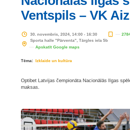
Nacionālās līgas s
Ventspils – VK Ai
30. novembris, 2024, 14:00 - 16:30
278
Sporta halle "Pārventa", Tārgles iela 5b
Apskatīt Google maps
Tēma:
Izklaide un kultūra
Optibet Latvijas čempionāta Nacionālās līgas spēl
maksas.