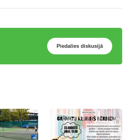
Piedalies diskusijā