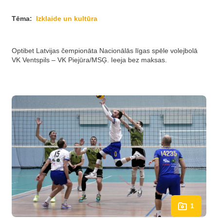
Tēma:
Izklaide un kultūra
Optibet Latvijas čempionāta Nacionālās līgas spēle volejbolā
VK Ventspils – VK Piejūra/MSĢ. Ieeja bez maksas.
1