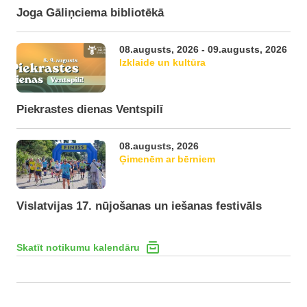
Joga Gāliņciema bibliotēkā
08.augusts, 2026 - 09.augusts, 2026
Izklaide un kultūra
Piekrastes dienas Ventspilī
08.augusts, 2026
Ģimenēm ar bērniem
Vislatvijas 17. nūjošanas un iešanas festivāls
Skatīt notikumu kalendāru