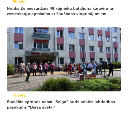
Pilsēta
Notiks Zemessardzes 46.kājnieku bataljona karavīru un
zemessargu apmācība ar šaušanas vingrinājumiem
Pilsēta
Sociālās aprūpes namā “Selga” norisināsies labdarības
pasākums “Dārza svētki”