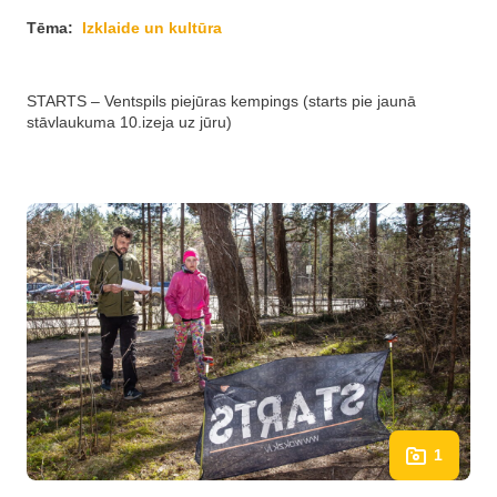
Tēma:
Izklaide un kultūra
STARTS – Ventspils piejūras kempings (starts pie jaunā
stāvlaukuma 10.izeja uz jūru)
1