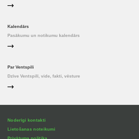
Kalendārs
Pasākumu un notikumu kalendārs
Par Ventspili
Dzīve Ventspilī, vide, fakti, vēsture
Noderīgi kontakti
Lietošanas noteikumi
Privātuma politika