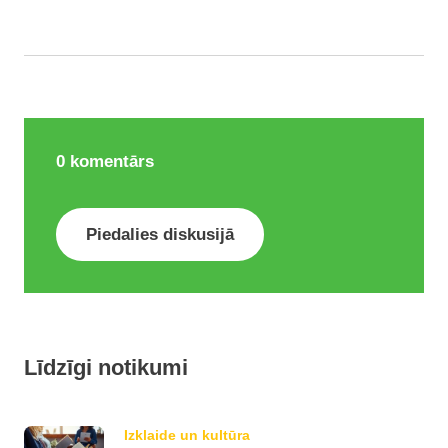
0
komentārs
Piedalies diskusijā
Līdzīgi notikumi
Izklaide un kultūra