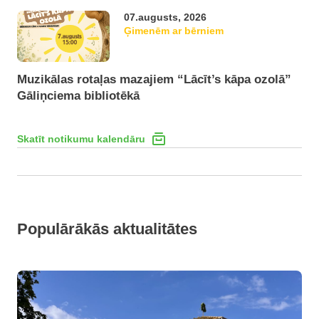
07.augusts, 2026
Ģimenēm ar bērniem
Muzikālas rotaļas mazajiem “Lācīt’s kāpa ozolā”
Gāliņciema bibliotēkā
Skatīt notikumu kalendāru
Populārākās aktualitātes