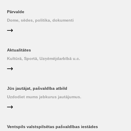
Pārvalde
Dome, sēdes, politika, dokumenti
Aktualitātes
Kultūrā, Sportā, Uzņēmējdarbībā u.c.
Jūs jautājat, pašvaldība atbild
Uzdodiet mums jebkurus jautājumus.
Ventspils valstspilsētas pašvaldības iestādes