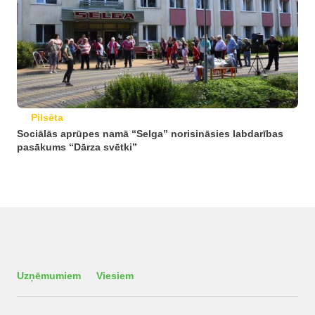
Pilsēta
Sociālās aprūpes namā “Selga” norisināsies labdarības
pasākums “Dārza svētki”
Uzņēmumiem
Viesiem