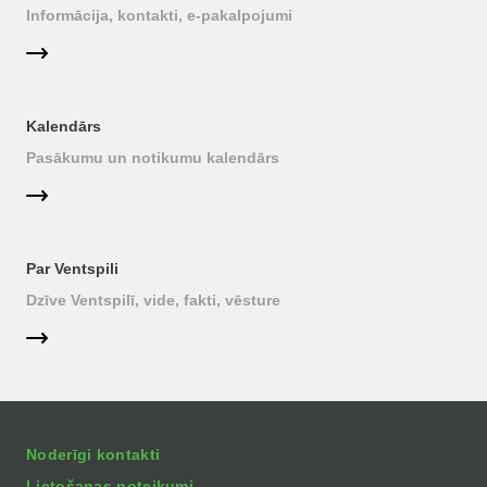
Informācija, kontakti, e-pakalpojumi
Kalendārs
Pasākumu un notikumu kalendārs
Par Ventspili
Dzīve Ventspilī, vide, fakti, vēsture
Noderīgi kontakti
Lietošanas noteikumi