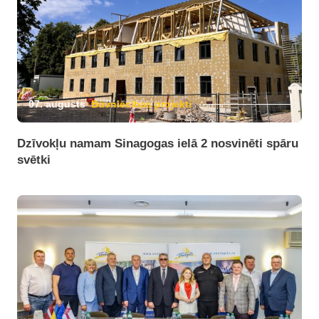
07. augusts
Būvniecības projekti
Dzīvokļu namam Sinagogas ielā 2 nosvinēti spāru
svētki