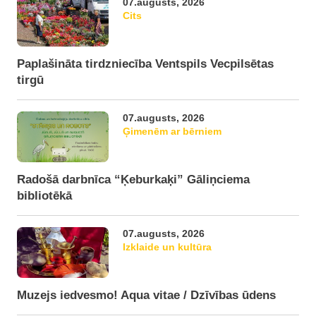
07.augusts, 2026
Cits
Paplašināta tirdzniecība Ventspils Vecpilsētas
tirgū
07.augusts, 2026
Ģimenēm ar bērniem
Radošā darbnīca “Ķeburkaķi” Gāliņciema
bibliotēkā
07.augusts, 2026
Izklaide un kultūra
Muzejs iedvesmo! Aqua vitae / Dzīvības ūdens