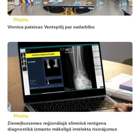
Pilsēta
Vinnica pateicas Ventspilij par sadarbību
Pilsēta
Ziemeļkurzemes reģionālajā slimnīcā rentgena
diagnostikā izmanto mākslīgā intelekta risinājumus