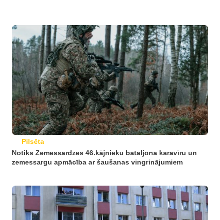
Pilsēta
Notiks Zemessardzes 46.kājnieku bataljona karavīru un
zemessargu apmācība ar šaušanas vingrinājumiem