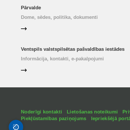
Pārvalde
Dome, sēdes, politika, dokumenti
Ventspils valstspilsētas pašvaldības iestādes
Informācija, kontakti, e-pakalpojumi
Noderīgi kontakti
Lietošanas noteikumi
Pri
Piekļūstamības paziņojums
Iepriekšējā portā