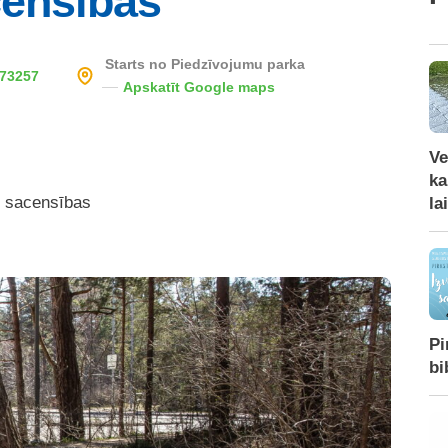
censības
Starts no Piedzīvojumu parka
73257
Apskatīt Google maps
Ve
ka
s sacensības
la
Pi
bi