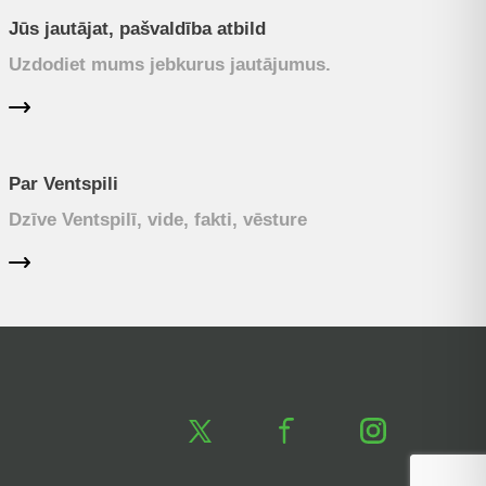
Jūs jautājat, pašvaldība atbild
Uzdodiet mums jebkurus jautājumus.
Par Ventspili
Dzīve Ventspilī, vide, fakti, vēsture