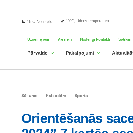
19°C, Ūdens temperatūra
18°C, Ventspils
Uzņēmējiem
Viesiem
Noderīgi kontakti
Satiksm
Pārvalde
Pakalpojumi
Aktualitā
Sākums
Kalendārs
Sports
Orientēšanās sac