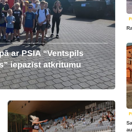
P
Ra
pā ar PSIA “Ventspils
” iepazīst atkritumu
P
Sa
au