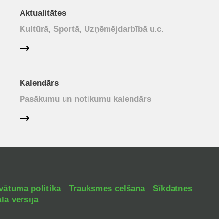
Aktualitātes
Kultūrā, Sportā, Uzņēmējdarbībā u.c.
Kalendārs
Pasākumu un notikumu kalendārs
vātuma politika
Trauksmes celšana
Sīkdatnes
la versija