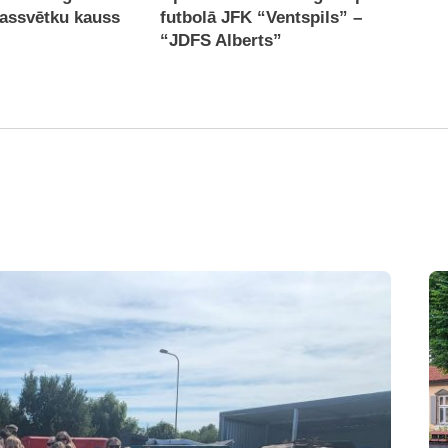
massvētku kauss
futbolā JFK “Ventspils” –
“JDFS Alberts”