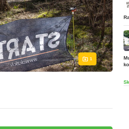
Ra
Mu
1
ko
Sk