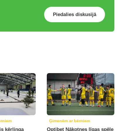
Piedalies diskusijā
ērniem
Ģimenēm ar bērniem
is kērlinga
Optibet Nākotnes līgas spēle