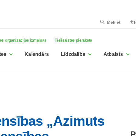
Meklēt
P
es organizācijas izmaiņas
Tiešsaistes pieraksts
tes
Kalendārs
Līdzdalība
Atbalsts
ensības „Azimuts
P