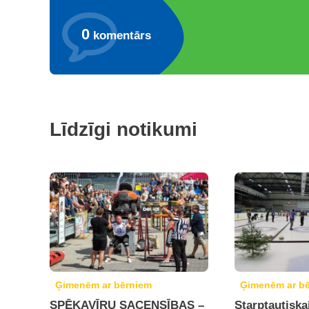
0
komentārs
Līdzīgi notikumi
Ģimenēm ar bērniem
Ģimenēm ar b
SPĒKAVĪRU SACENSĪBAS –
Starptautiska