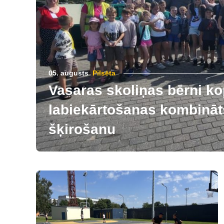
05. augusts
Pilsēta
Vasaras skoliņas bērni ko
labiekārtošanas kombināts
šķirošanu