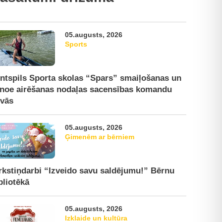
05.augusts, 2026
Sports
ntspils Sporta skolas “Spars” smaiļošanas un
noe airēšanas nodaļas sacensības komandu
ivās
05.augusts, 2026
Ģimenēm ar bērniem
rkstiņdarbi “Izveido savu saldējumu!” Bērnu
bliotēkā
05.augusts, 2026
Izklaide un kultūra