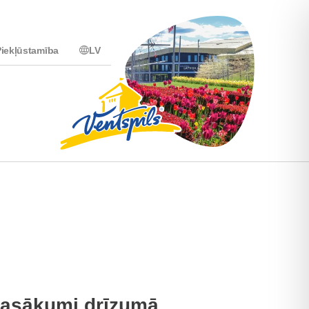
iekļūstamība
LV
asākumi drīzumā