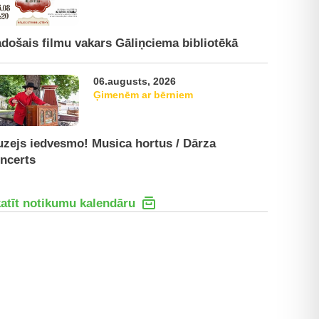
došais filmu vakars Gāliņciema bibliotēkā
06.augusts, 2026
Ģimenēm ar bērniem
zejs iedvesmo! Musica hortus / Dārza
ncerts
atīt notikumu kalendāru