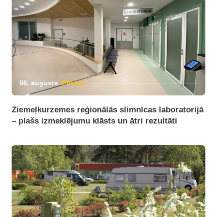
06. augusts
Pilsēta
Ziemeļkurzemes reģionālās slimnīcas laboratorijā
– plašs izmeklējumu klāsts un ātri rezultāti