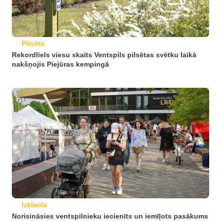
Pilsēta
Rekordliels viesu skaits Ventspils pilsētas svētku laikā
nakšņojis Piejūras kempingā
Izklaide
Norisināsies ventspilnieku iecienīts un iemīļots pasākums