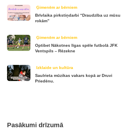
Ģimenēm ar bērniem
Brīvlaika pirkstiņdarbi “Draudzība uz mūsu
rokām”
Ģimenēm ar bērniem
Optibet Nākotnes līgas spēle futbolā JFK
Ventspils – Rēzekne
Izklaide un kultūra
Saulrieta mūzikas vakars kopā ar Druvi
Priedēnu.
Pasākumi drīzumā