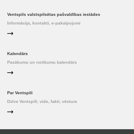
Ventspils valstspilsētas pašvaldības iestādes
Informācija, kontakti, e-pakalpojumi
Kalendārs
Pasākumu un notikumu kalendārs
Par Ventspili
Dzīve Ventspilī, vide, fakti, vēsture