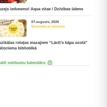
zejs iedvesmo! Aqua vitae / Dzīvības ūdens
07.augusts, 2026
Ģimenēm ar bērniem
zikālas rotaļas mazajiem “Lācīt’s kāpa ozolā”
liņciema bibliotēkā
atīt notikumu kalendāru