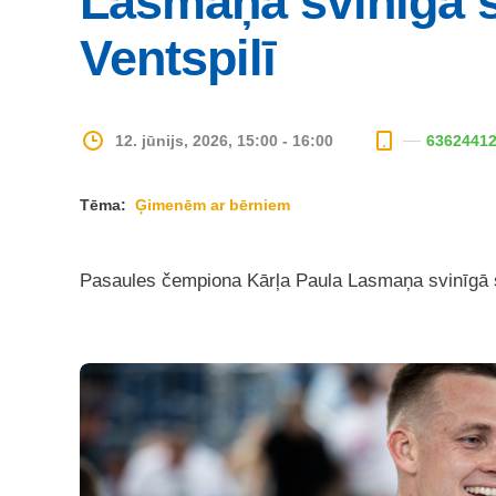
Lasmaņa svinīgā 
Ventspilī
12. jūnijs, 2026, 15:00 - 16:00
6362441
Tēma:
Ģimenēm ar bērniem
Pasaules čempiona Kārļa Paula Lasmaņa svinīgā s