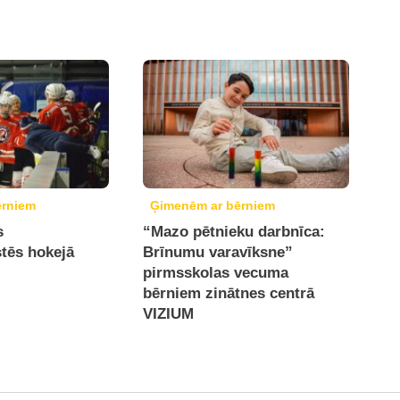
ērniem
Ģimenēm ar bērniem
s
“Mazo pētnieku darbnīca:
stēs hokejā
Brīnumu varavīksne”
pirmsskolas vecuma
bērniem zinātnes centrā
VIZIUM