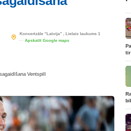
sagaidīšana
Koncertzāle “Latvija” , Lielais laukums 1
2
Apskatīt Google maps
Pa
ti
agaidīšana Ventspilī
Ra
bi