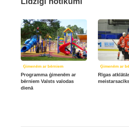
Līdzīgi notikumi
Ģimenēm ar bērniem
Ģimenēm ar b
Programma ģimenēm ar
Rīgas atklātā
bērniem Valsts valodas
meistarsacīk
dienā