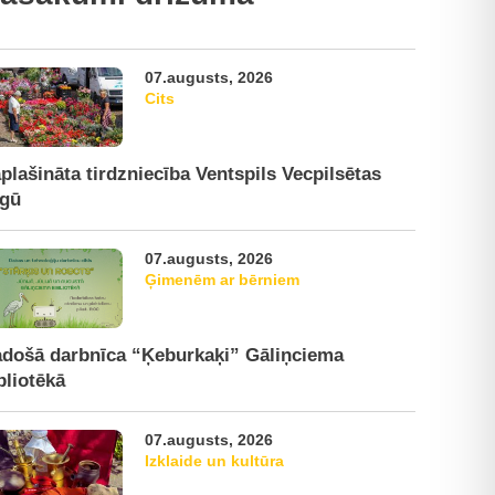
07.augusts, 2026
Cits
plašināta tirdzniecība Ventspils Vecpilsētas
rgū
07.augusts, 2026
Ģimenēm ar bērniem
došā darbnīca “Ķeburkaķi” Gāliņciema
bliotēkā
07.augusts, 2026
Izklaide un kultūra