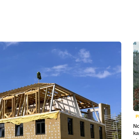
P
No
ka