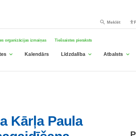
Meklēt
P
es organizācijas izmaiņas
Tiešsaistes pieraksts
tes
Kalendārs
Līdzdalība
Atbalsts
a Kārļa Paula
P