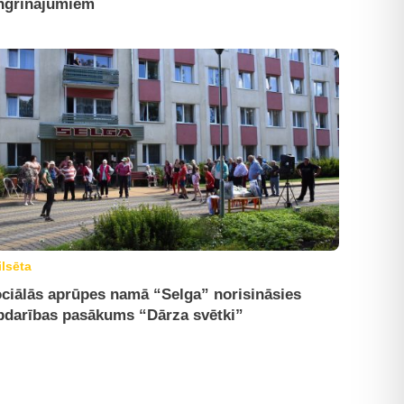
ngrinājumiem
ilsēta
ciālās aprūpes namā “Selga” norisināsies
bdarības pasākums “Dārza svētki”