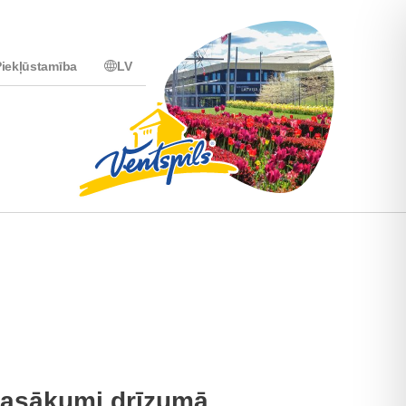
iekļūstamība
LV
asākumi drīzumā