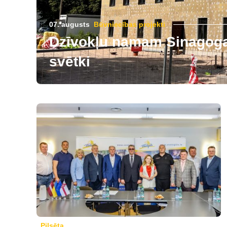
07. augusts
Būvniecības projekti
Dzīvokļu namam Sinagogas
svētki
Pilsēta