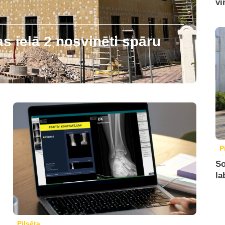
vi
 ielā 2 nosvinēti spāru
P
So
la
Pilsēta