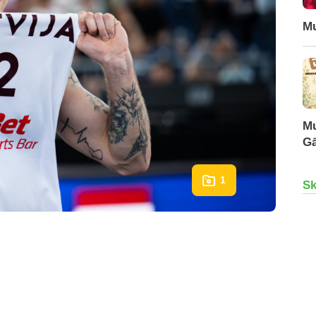
Mu
Mu
Gā
1
Sk