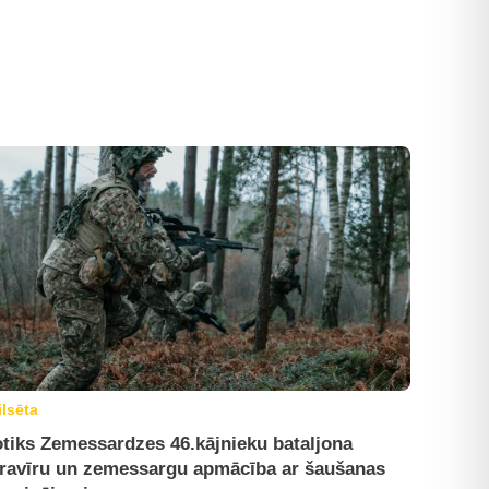
ilsēta
tiks Zemessardzes 46.kājnieku bataljona
ravīru un zemessargu apmācība ar šaušanas