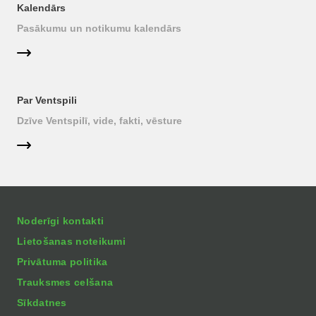
Kalendārs
Pasākumu un notikumu kalendārs
Par Ventspili
Dzīve Ventspilī, vide, fakti, vēsture
Noderīgi kontakti
Lietošanas noteikumi
Privātuma politika
Trauksmes celšana
Sīkdatnes