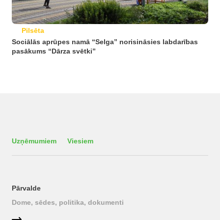
Pilsēta
Sociālās aprūpes namā “Selga” norisināsies labdarības
pasākums “Dārza svētki”
Uzņēmumiem
Viesiem
Pārvalde
Dome, sēdes, politika, dokumenti