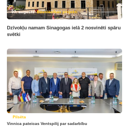
07. augusts
Būvniecības projekti
Dzīvokļu namam Sinagogas ielā 2 nosvinēti spāru
svētki
Pilsēta
Vinnica pateicas Ventspilij par sadarbību