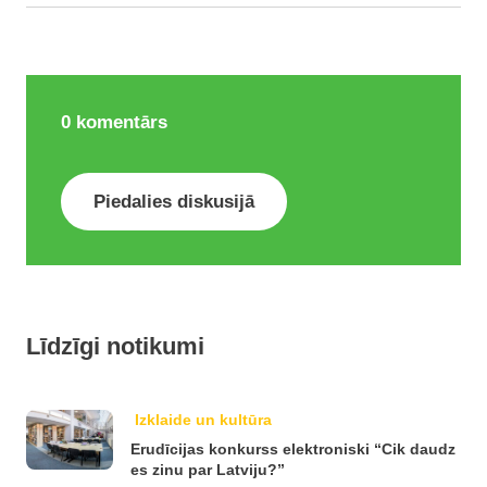
0
komentārs
Piedalies diskusijā
Līdzīgi notikumi
Izklaide un kultūra
Erudīcijas konkurss elektroniski “Cik daudz
es zinu par Latviju?”