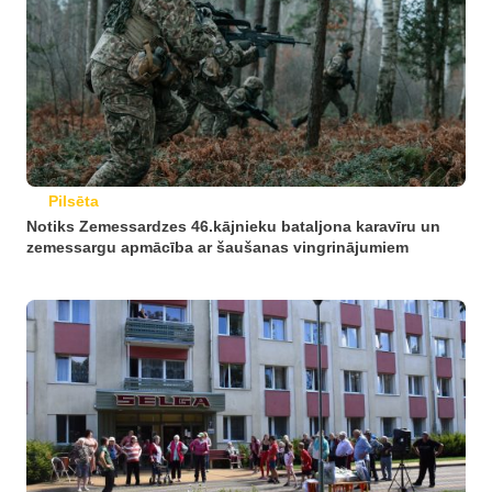
Pilsēta
Notiks Zemessardzes 46.kājnieku bataljona karavīru un
zemessargu apmācība ar šaušanas vingrinājumiem