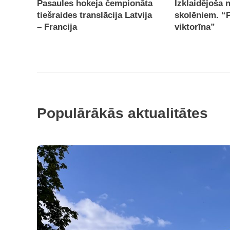
Pasaules hokeja čempionāta
Izklaidējoša 
tiešraides translācija Latvija
skolēniem. “
– Francija
viktorīna”
Populārākās aktualitātes