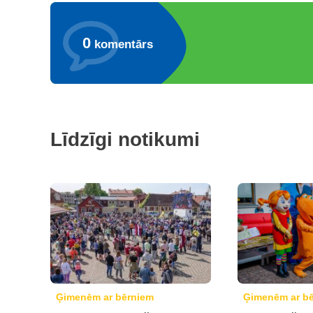
0
komentārs
Līdzīgi notikumi
Ģimenēm ar bērniem
Ģimenēm ar b