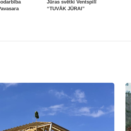
nodarbība
Jūras svētki Ventspilī
Pavasara
“TUVĀK JŪRAI”