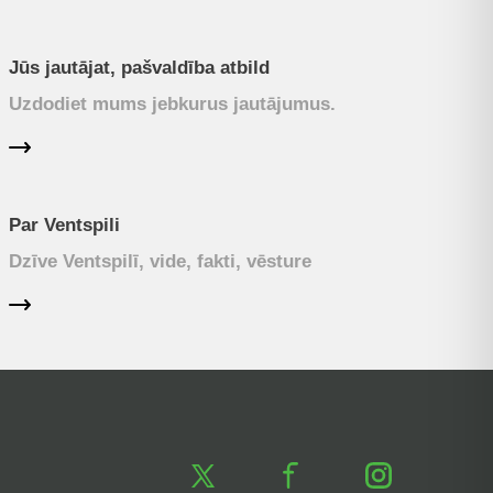
Jūs jautājat, pašvaldība atbild
Uzdodiet mums jebkurus jautājumus.
Par Ventspili
Dzīve Ventspilī, vide, fakti, vēsture