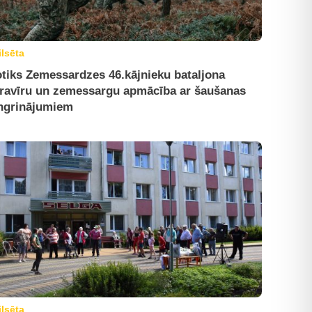
ilsēta
tiks Zemessardzes 46.kājnieku bataljona
ravīru un zemessargu apmācība ar šaušanas
ngrinājumiem
ilsēta