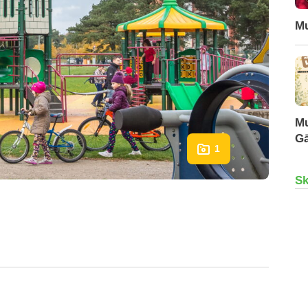
Mu
Mu
Gā
1
Sk