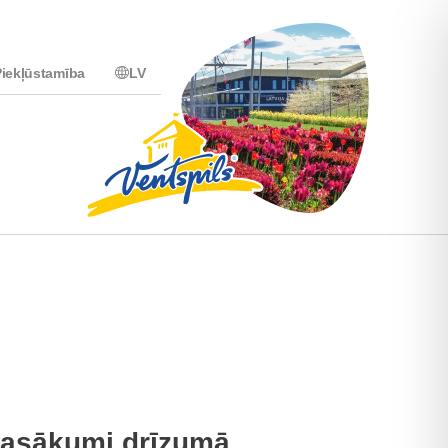
iekļūstamība
LV
asākumi drīzumā