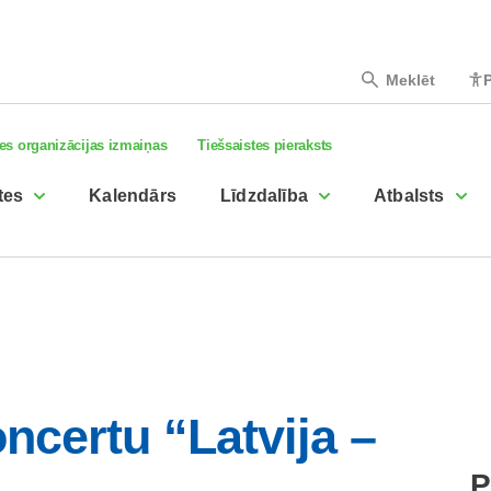
Meklēt
P
es organizācijas izmaiņas
Tiešsaistes pieraksts
tes
Kalendārs
Līdzdalība
Atbalsts
oncertu “Latvija –
P