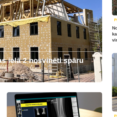
P
No
ka
vi
 ielā 2 nosvinēti spāru
P