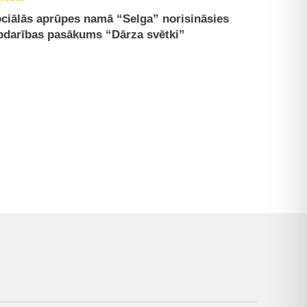
ciālās aprūpes namā “Selga” norisināsies
bdarības pasākums “Dārza svētki”