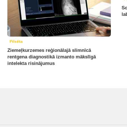
So
la
Pilsēta
Ziemeļkurzemes reģionālajā slimnīcā
rentgena diagnostikā izmanto mākslīgā
intelekta risinājumus