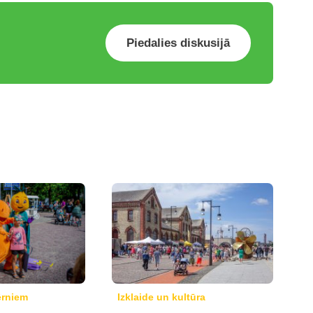
Piedalies diskusijā
ērniem
Izklaide un kultūra