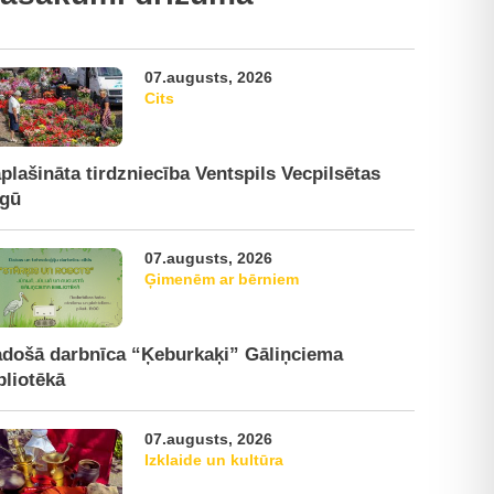
07.augusts, 2026
Cits
plašināta tirdzniecība Ventspils Vecpilsētas
rgū
07.augusts, 2026
Ģimenēm ar bērniem
došā darbnīca “Ķeburkaķi” Gāliņciema
bliotēkā
07.augusts, 2026
Izklaide un kultūra