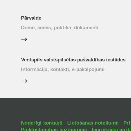
Pārvalde
Dome, sēdes, politika, dokumenti
Ventspils valstspilsētas pašvaldības iestādes
Informācija, kontakti, e-pakalpojumi
Noderīgi kontakti
Lietošanas noteikumi
Pri
Piekļūstamības paziņojums
Iepriekšējā portā