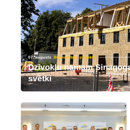
07. augusts
Būvniecības projekti
Dzīvokļu namam Sinagogas
svētki