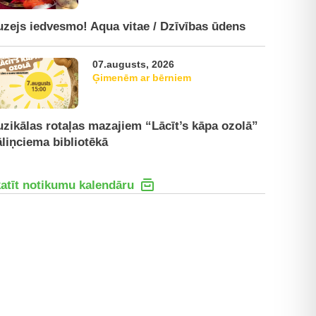
zejs iedvesmo! Aqua vitae / Dzīvības ūdens
07.augusts, 2026
Ģimenēm ar bērniem
zikālas rotaļas mazajiem “Lācīt’s kāpa ozolā”
liņciema bibliotēkā
atīt notikumu kalendāru