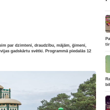
Pa
ti
āsim par dzimteni, draudzību, mājām, ģimeni,
atvijas gadskārtu svētki. Programmā piedalās 12
Ra
bi