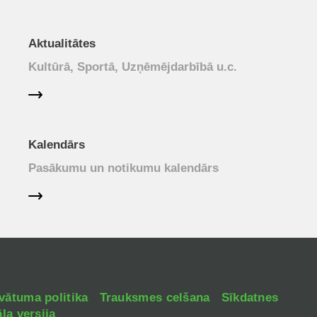
Aktualitātes
Kultūrā, Sportā, Uzņēmējdarbībā u.c.
Kalendārs
Pasākumu un notikumu kalendārs
vātuma politika
Trauksmes celšana
Sīkdatnes
la versija