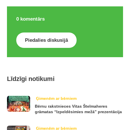
0
komentārs
Piedalies diskusijā
Līdzīgi notikumi
Ģimenēm ar bērniem
Bērnu rakstnieces Vitas Štelmaheres
grāmatas “Izpeldēsimies mežā” prezentācija
Ģimenēm ar bērniem