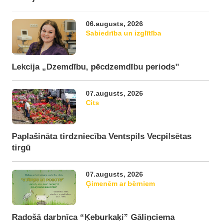
06.augusts, 2026
Sabiedrība un izglītība
Lekcija „Dzemdību, pēcdzemdību periods”
07.augusts, 2026
Cits
Paplašināta tirdzniecība Ventspils Vecpilsētas
tirgū
07.augusts, 2026
Ģimenēm ar bērniem
Radošā darbnīca “Ķeburkaķi” Gāliņciema