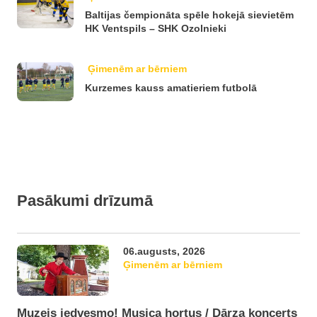
Baltijas čempionāta spēle hokejā sievietēm
HK Ventspils – SHK Ozolnieki
Ģimenēm ar bērniem
Kurzemes kauss amatieriem futbolā
Pasākumi drīzumā
06.augusts, 2026
Ģimenēm ar bērniem
Muzejs iedvesmo! Musica hortus / Dārza koncerts