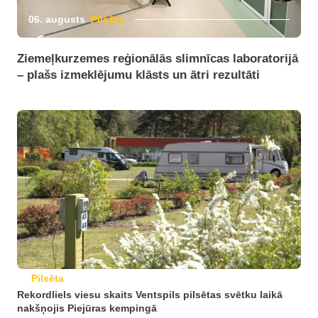
06. augusts
Pilsēta
Ziemeļkurzemes reģionālās slimnīcas laboratorijā
– plašs izmeklējumu klāsts un ātri rezultāti
Pilsēta
Rekordliels viesu skaits Ventspils pilsētas svētku laikā
nakšņojis Piejūras kempingā