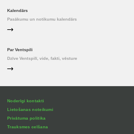
Kalendārs
Pasākumu un notikumu kalendārs
Par Ventspili
Dzīve Ventspilī, vide, fakti, vēsture
Noderīgi kontakti
Lietošanas noteikumi
Privātuma politika
Trauksmes celšana