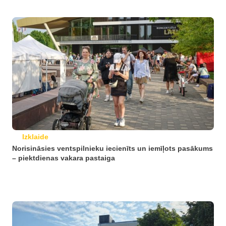
Izklaide
Norisināsies ventspilnieku iecienīts un iemīļots pasākums
– piektdienas vakara pastaiga