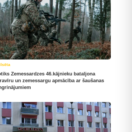
ilsēta
tiks Zemessardzes 46.kājnieku bataljona
ravīru un zemessargu apmācība ar šaušanas
ngrinājumiem