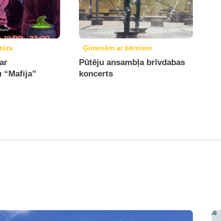
tūra
Ģimenēm ar bērniem
ar
Pūtēju ansambļa brīvdabas
u “Mafija”
koncerts