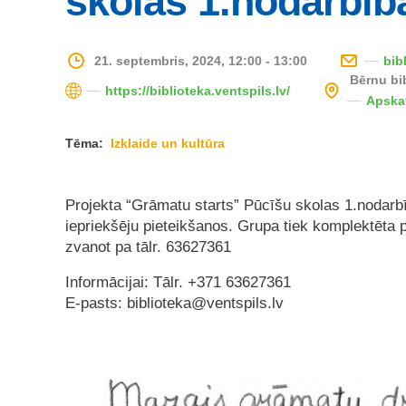
skolas 1.nodarbīb
21. septembris, 2024, 12:00 - 13:00
bib
Bērnu bi
https://biblioteka.ventspils.lv/
Apska
Tēma:
Izklaide un kultūra
Projekta “Grāmatu starts” Pūcīšu skolas 1.nodarbīb
iepriekšēju pieteikšanos. Grupa tiek komplektēta 
zvanot pa tālr. 63627361
Informācijai: Tālr. +371 63627361
E-pasts:
biblioteka@ventspils.lv