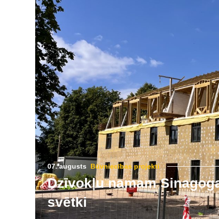
07. augusts
Būvniecības projekti
Dzīvokļu namam Sinagogas
svētki