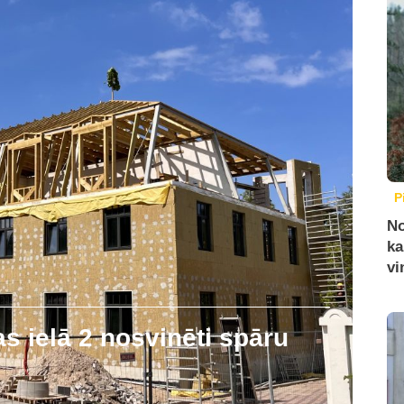
P
No
ka
vi
 ielā 2 nosvinēti spāru