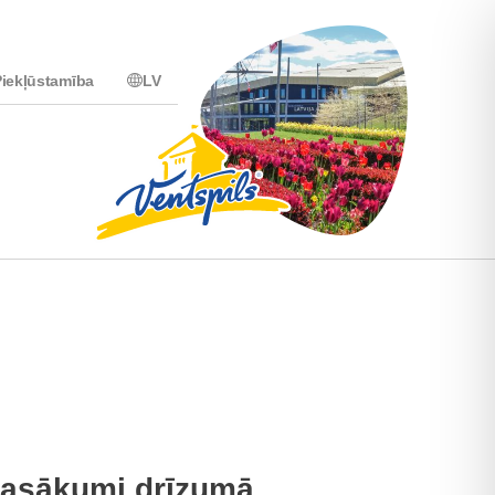
iekļūstamība
LV
asākumi drīzumā