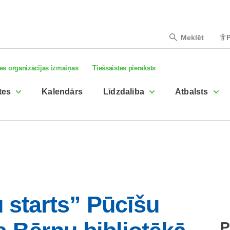
Meklēt
P
es organizācijas izmaiņas
Tiešsaistes pieraksts
tes
Kalendārs
Līdzdalība
Atbalsts
 starts” Pūcīšu
P