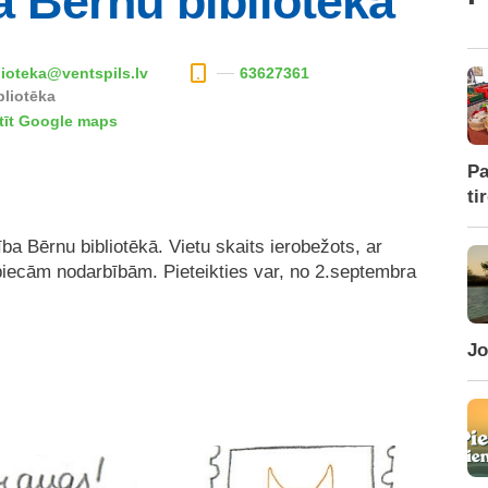
a Bērnu bibliotēkā
lioteka@ventspils.lv
63627361
bliotēka
tīt Google maps
Pa
ti
a Bērnu bibliotēkā. Vietu skaits ierobežots, ar
piecām nodarbībām. Pieteikties var, no 2.septembra
Jo