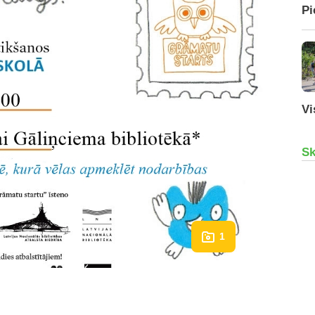
Pi
Vi
Sk
1