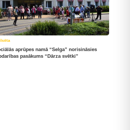
ilsēta
ciālās aprūpes namā “Selga” norisināsies
bdarības pasākums “Dārza svētki”