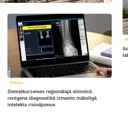
P
So
la
Pilsēta
Ziemeļkurzemes reģionālajā slimnīcā
rentgena diagnostikā izmanto mākslīgā
intelekta risinājumus