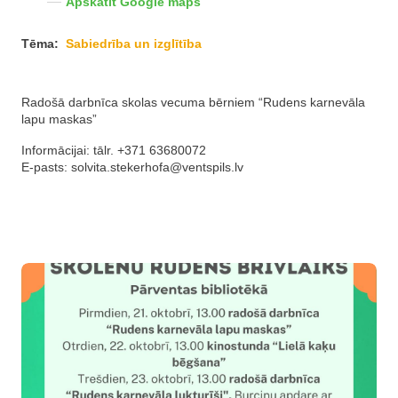
Apskatīt Google maps
Tēma:
Sabiedrība un izglītība
Radošā darbnīca skolas vecuma bērniem “Rudens karnevāla
lapu maskas”
Informācijai: tālr. +371 63680072
E-pasts:
solvita.stekerhofa@ventspils.lv