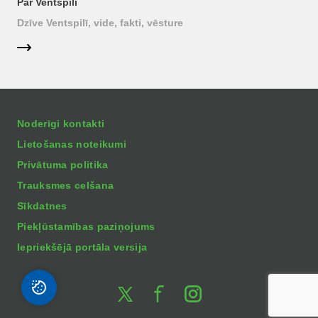
Par Ventspili
Dzīve Ventspilī, vide, fakti, vēsture
Noderīgi kontakti
Lietošanas noteikumi
Privātuma politika
Trauksmes celšana
Sīkdatnes
Piekļūstamības paziņojums
Iepriekšējā portāla versija