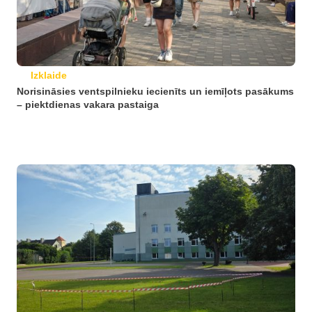
Izklaide
Norisināsies ventspilnieku iecienīts un iemīļots pasākums
– piektdienas vakara pastaiga