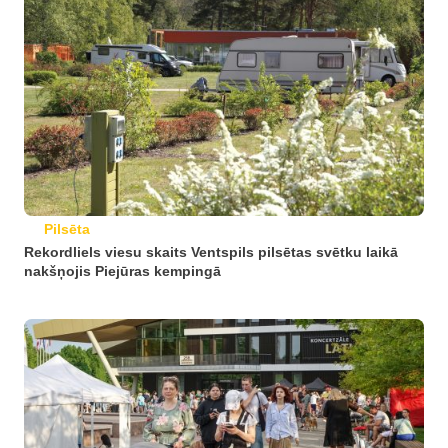
Pilsēta
Rekordliels viesu skaits Ventspils pilsētas svētku laikā
nakšņojis Piejūras kempingā