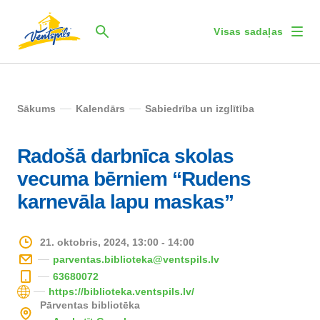
Visas sadaļas
Sākums
Kalendārs
Sabiedrība un izglītība
Radošā darbnīca skolas
vecuma bērniem “Rudens
karnevāla lapu maskas”
21. oktobris, 2024, 13:00 - 14:00
parventas.biblioteka@ventspils.lv
63680072
https://biblioteka.ventspils.lv/
Pārventas bibliotēka