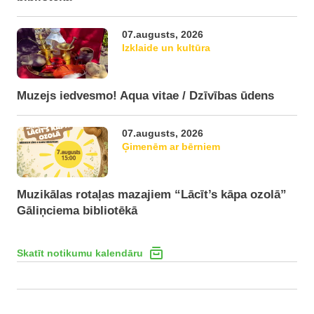
07.augusts, 2026
Izklaide un kultūra
Muzejs iedvesmo! Aqua vitae / Dzīvības ūdens
07.augusts, 2026
Ģimenēm ar bērniem
Muzikālas rotaļas mazajiem “Lācīt’s kāpa ozolā”
Gāliņciema bibliotēkā
Skatīt notikumu kalendāru