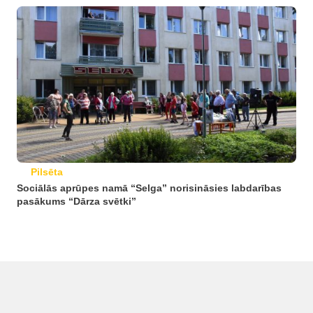
Pilsēta
Sociālās aprūpes namā “Selga” norisināsies labdarības
pasākums “Dārza svētki”