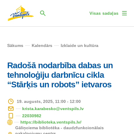
Visas sadaļas
Sākums
Kalendārs
Izklaide un kultūra
Radošā nodarbība dabas un
tehnoloģiju darbnīcu cikla
“Stārķis un robots” ietvaros
19. augusts, 2025, 11:00 - 12:00
krista.karabesko@ventspils.lv
22030982
https://biblioteka.ventspils.lv/
Gāliņciema bibliotēka - daudzfunkcionālais
pakalpojumu centrs