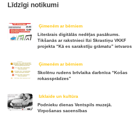
Līdzīgi notikumi
Ģimenēm ar bērniem
Literārais digitālās nedēļas pasākums.
Tikšanās ar rakstnieci Ilzi Skrastiņu VKKF
projekta “Kā es sarakstīju grāmatu” ietvaros
Ģimenēm ar bērniem
Skolēnu rudens brīvlaika darbnīca “Košas
rokassprādzes”
Izklaide un kultūra
Podnieku dienas Ventspils muzejā.
Virpošanas sacensības