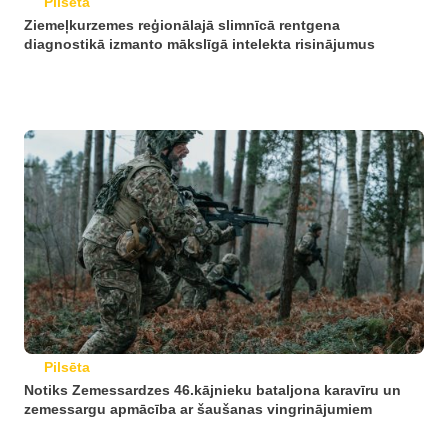
Pilsēta
Ziemeļkurzemes reģionālajā slimnīcā rentgena
diagnostikā izmanto mākslīgā intelekta risinājumus
Pilsēta
Notiks Zemessardzes 46.kājnieku bataljona karavīru un
zemessargu apmācība ar šaušanas vingrinājumiem