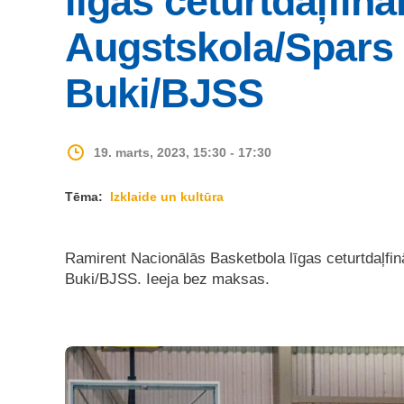
līgas ceturtdaļfinā
Augstskola/Spars
Buki/BJSS
19. marts, 2023, 15:30 - 17:30
Tēma:
Izklaide un kultūra
Ramirent Nacionālās Basketbola līgas ceturtdaļfi
Buki/BJSS. Ieeja bez maksas.