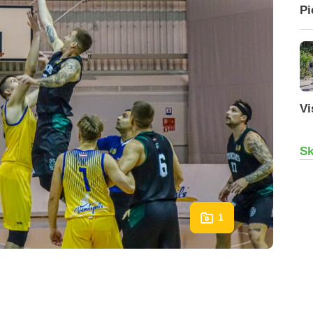
Pi
Vi
Sk
1