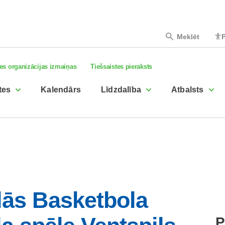
Meklēt
P
es organizācijas izmaiņas
Tiešsaistes pieraksts
tes
Kalendārs
Līdzdalība
Atbalsts
lās Basketbola
P