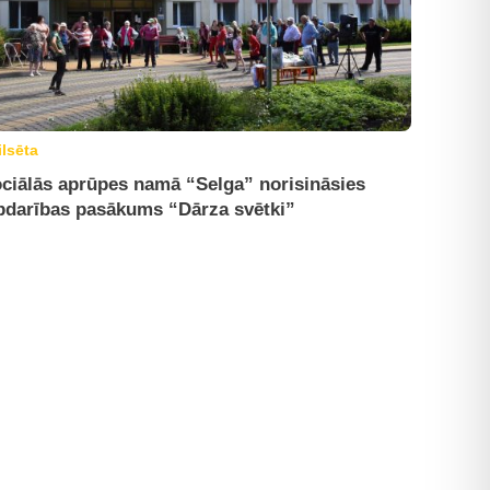
ilsēta
ciālās aprūpes namā “Selga” norisināsies
bdarības pasākums “Dārza svētki”