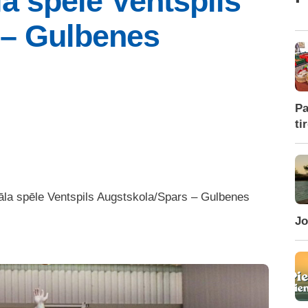
la spēle Ventspils
 – Gulbenes
Pa
ti
nāla spēle Ventspils Augstskola/Spars – Gulbenes
Jo