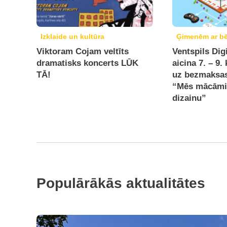
Izklaide un kultūra
Ģimenēm ar b
Viktoram Cojam veltīts
Ventspils Dig
dramatisks koncerts LŪK
aicina 7. – 9.
TĀ!
uz bezmaksa
“Mēs mācāmi
dizainu”
Populārākās aktualitātes