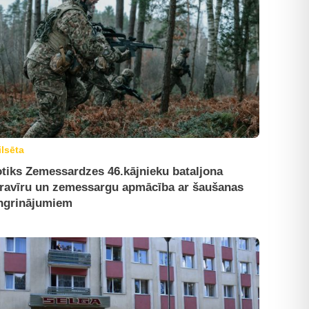
ilsēta
tiks Zemessardzes 46.kājnieku bataljona
ravīru un zemessargu apmācība ar šaušanas
ngrinājumiem