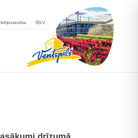
iekļūstamība
LV
asākumi drīzumā