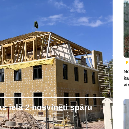
P
No
ka
vi
 ielā 2 nosvinēti spāru