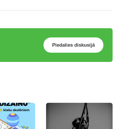
Piedalies diskusijā