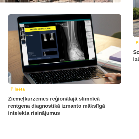
P
So
la
Pilsēta
Ziemeļkurzemes reģionālajā slimnīcā
rentgena diagnostikā izmanto mākslīgā
intelekta risinājumus