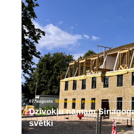
07. augusts
Būvniecības projekti
Dzīvokļu namam Sinagogas
svētki