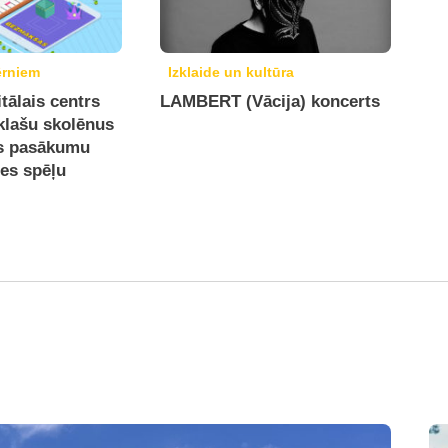
ērniem
Izklaide un kultūra
itālais centrs
LAMBERT (Vācija) koncerts
 klašu skolēnus
s pasākumu
es spēļu