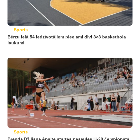
Sports
Bērzu ielā 54 iedzīvotājiem pieejami divi 3×3 basketbola
laukumi
Sports
Brenda Džiliana Apsīte startēs pasaules U-20 čempionātā