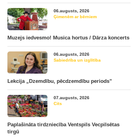
06.augusts, 2026
Ģimenēm ar bērniem
Muzejs iedvesmo! Musica hortus / Dārza koncerts
06.augusts, 2026
Sabiedrība un izglītība
Lekcija „Dzemdību, pēcdzemdību periods”
07.augusts, 2026
Cits
Paplašināta tirdzniecība Ventspils Vecpilsētas
tirgū