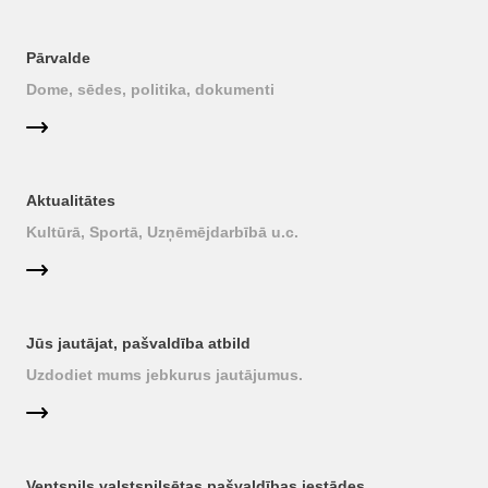
Pārvalde
Dome, sēdes, politika, dokumenti
Aktualitātes
Kultūrā, Sportā, Uzņēmējdarbībā u.c.
Jūs jautājat, pašvaldība atbild
Uzdodiet mums jebkurus jautājumus.
Ventspils valstspilsētas pašvaldības iestādes