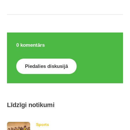
0
komentārs
Piedalies diskusijā
Līdzīgi notikumi
Sports