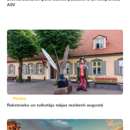
ASV
Pilsēta
Rakstnieku un tulkotāju mājas rezidenti augustā