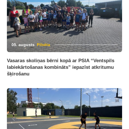
05. augusts
Pilsēta
Vasaras skoliņas bērni kopā ar PSIA “Ventspils
labiekārtošanas kombināts” iepazīst atkritumu
šķirošanu