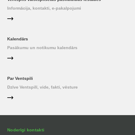
Informācija, kontakti, e-pakalpojumi
Kalendārs
Pasākumu un notikumu kalendārs
Par Ventspili
Dzīve Ventspilī, vide, fakti, vēsture
Noderīgi kontakti