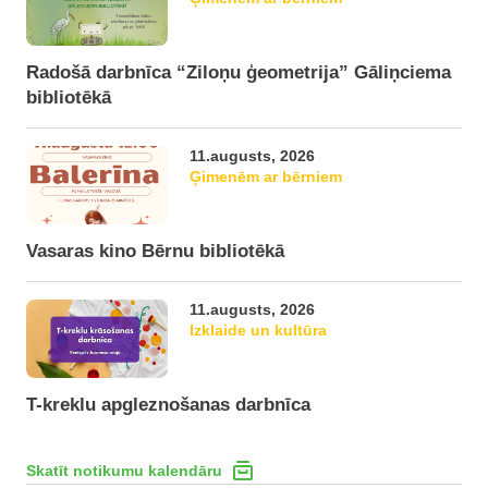
Radošā darbnīca “Ziloņu ģeometrija” Gāliņciema
bibliotēkā
11.augusts, 2026
Ģimenēm ar bērniem
Vasaras kino Bērnu bibliotēkā
11.augusts, 2026
Izklaide un kultūra
T-kreklu apgleznošanas darbnīca
Skatīt notikumu kalendāru