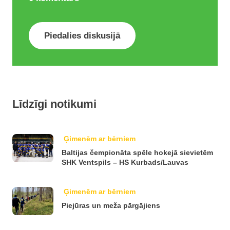
Piedalies diskusijā
Līdzīgi notikumi
Ģimenēm ar bērniem
Baltijas čempionāta spēle hokejā sievietēm
SHK Ventspils – HS Kurbads/Lauvas
Ģimenēm ar bērniem
Piejūras un meža pārgājiens