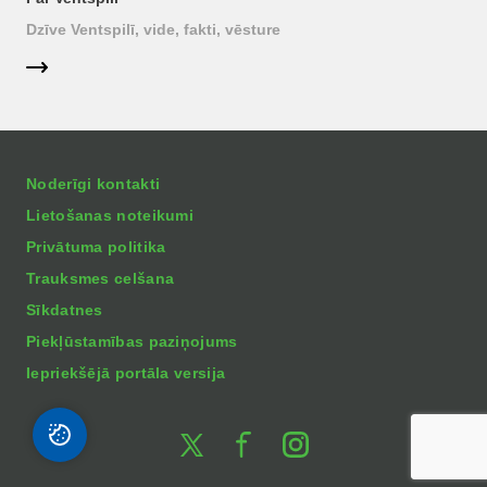
Dzīve Ventspilī, vide, fakti, vēsture
Noderīgi kontakti
Lietošanas noteikumi
Privātuma politika
Trauksmes celšana
Sīkdatnes
Piekļūstamības paziņojums
Iepriekšējā portāla versija