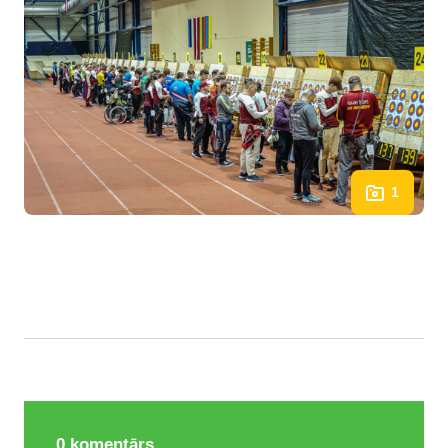
1
0
komentārs