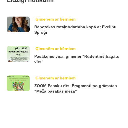
Ģimenēm ar bērniem
Bēbotēkas rotaļnodarbība kopā ar Evelīnu
Sproģi
Ģimenēm ar bērniem
Pasākums visai ģimenei “Rudentiņš bagāts
vīrs”
Ģimenēm ar bērniem
ZOOM Pasaku rīts. Fragmenti no grāmatas
“Meža pasakas mežā”