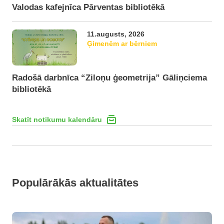
Valodas kafejnīca Pārventas bibliotēkā
11.augusts, 2026
Ģimenēm ar bērniem
Radošā darbnīca “Ziloņu ģeometrija” Gāliņciema
bibliotēkā
Skatīt notikumu kalendāru
Populārākās aktualitātes