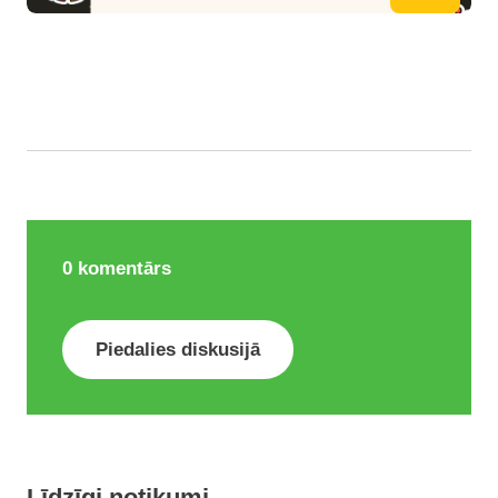
0
komentārs
Piedalies diskusijā
Līdzīgi notikumi