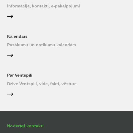
Informācija, kontakti, e-pakalpojumi
Kalendārs
Pasākumu un notikumu kalendārs
Par Ventspili
Dzīve Ventspilī, vide, fakti, vēsture
Noderīgi kontakti