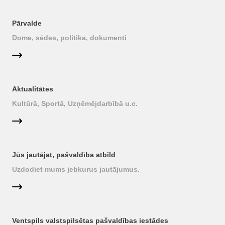
Pārvalde
Dome, sēdes, politika, dokumenti
Aktualitātes
Kultūrā, Sportā, Uzņēmējdarbībā u.c.
Jūs jautājat, pašvaldība atbild
Uzdodiet mums jebkurus jautājumus.
Ventspils valstspilsētas pašvaldības iestādes