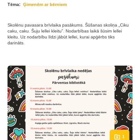
Tēma:
Ģimenēm ar bērniem
Skolēnu pavasara brīvlaika pasākums. Šūšanas skoliņa „Ciku
caku, caku. Šuju lellei kleitu”. Nodarbības laikā šūsim lellei
kleitu. Uz nodarbību līdzi jābūt lellei, kurai apģērbs tiks
darināts.
1