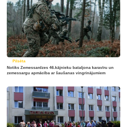
Pilsēta
Notiks Zemessardzes 46.kājnieku bataljona karavīru un
zemessargu apmācība ar šaušanas vingrinājumiem