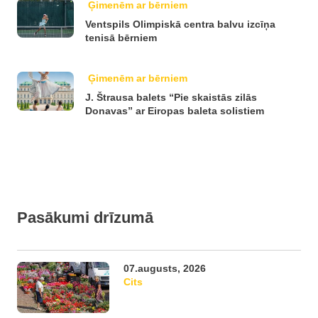
Ģimenēm ar bērniem
Ventspils Olimpiskā centra balvu izcīņa
tenisā bērniem
Ģimenēm ar bērniem
J. Štrausa balets “Pie skaistās zilās
Donavas” ar Eiropas baleta solistiem
Pasākumi drīzumā
07.augusts, 2026
Cits