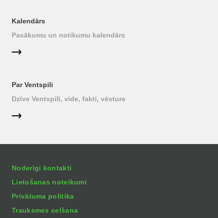
Kalendārs
Pasākumu un notikumu kalendārs
Par Ventspili
Dzīve Ventspilī, vide, fakti, vēsture
Noderīgi kontakti
Lietošanas noteikumi
Privātuma politika
Trauksmes celšana