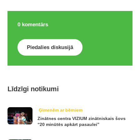
0
komentārs
Piedalies diskusijā
Līdzīgi notikumi
Ģimenēm ar bērniem
Zinātnes centra VIZIUM zinātniskais šovs
“20 minūtēs apkārt pasaulei”