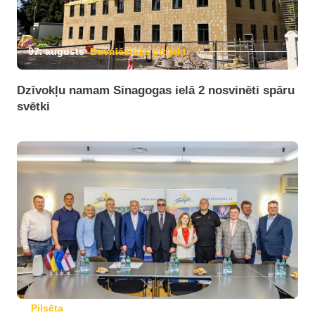
07. augusts
Būvniecības projekti
Dzīvokļu namam Sinagogas ielā 2 nosvinēti spāru
svētki
Pilsēta