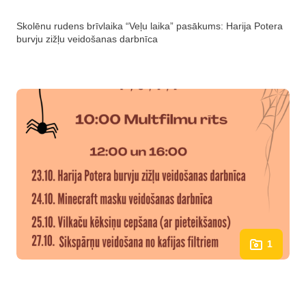
Skolēnu rudens brīvlaika “Veļu laika” pasākums: Harija Potera
burvju zižļu veidošanas darbnīca
1