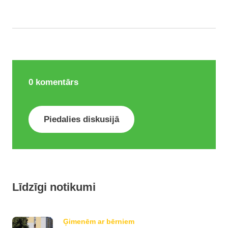
0
komentārs
Piedalies diskusijā
Līdzīgi notikumi
Ģimenēm ar bērniem