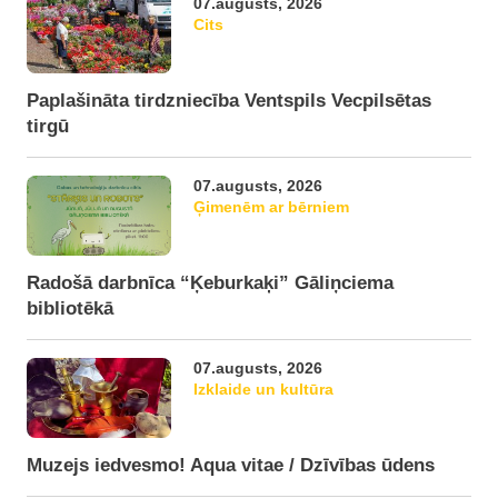
07.augusts, 2026
Cits
Paplašināta tirdzniecība Ventspils Vecpilsētas
tirgū
07.augusts, 2026
Ģimenēm ar bērniem
Radošā darbnīca “Ķeburkaķi” Gāliņciema
bibliotēkā
07.augusts, 2026
Izklaide un kultūra
Muzejs iedvesmo! Aqua vitae / Dzīvības ūdens