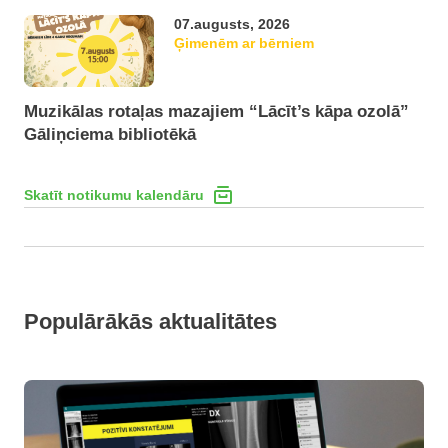
07.augusts, 2026
Ģimenēm ar bērniem
Muzikālas rotaļas mazajiem “Lācīt’s kāpa ozolā”
Gāliņciema bibliotēkā
Skatīt notikumu kalendāru
Populārākās aktualitātes