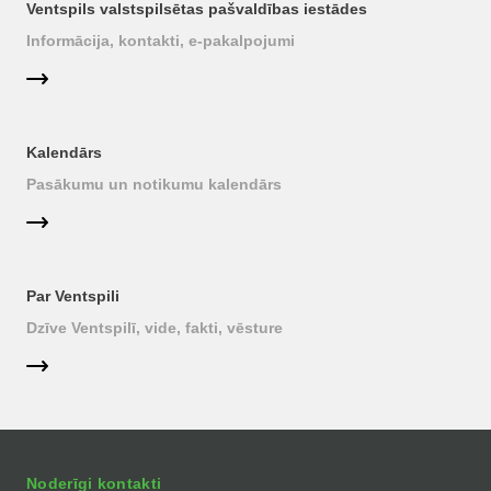
Ventspils valstspilsētas pašvaldības iestādes
Informācija, kontakti, e-pakalpojumi
Kalendārs
Pasākumu un notikumu kalendārs
Par Ventspili
Dzīve Ventspilī, vide, fakti, vēsture
Noderīgi kontakti