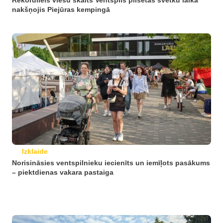
Rekordliels viesu skaits Ventspils pilsētas svētku laikā
nakšņojis Piejūras kempingā
Izklaide
Norisināsies ventspilnieku iecienīts un iemīļots pasākums
– piektdienas vakara pastaiga