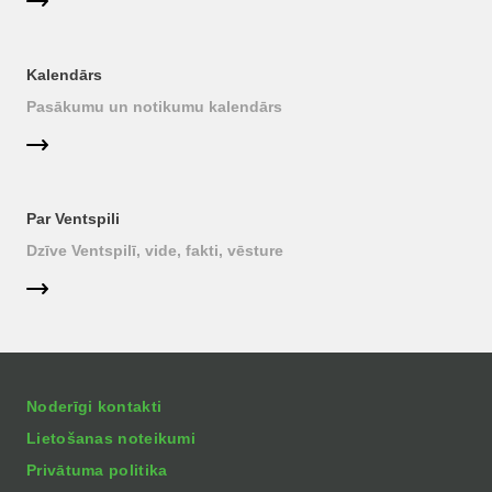
Kalendārs
Pasākumu un notikumu kalendārs
Par Ventspili
Dzīve Ventspilī, vide, fakti, vēsture
Noderīgi kontakti
Lietošanas noteikumi
Privātuma politika