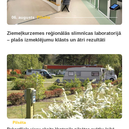
06. augusts
Pilsēta
Ziemeļkurzemes reģionālās slimnīcas laboratorijā
– plašs izmeklējumu klāsts un ātri rezultāti
Pilsēta