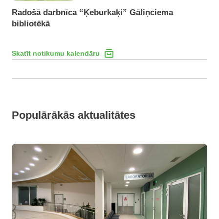
Radošā darbnīca “Ķeburkaķi” Gāliņciema
bibliotēkā
Skatīt notikumu kalendāru
Populārākās aktualitātes