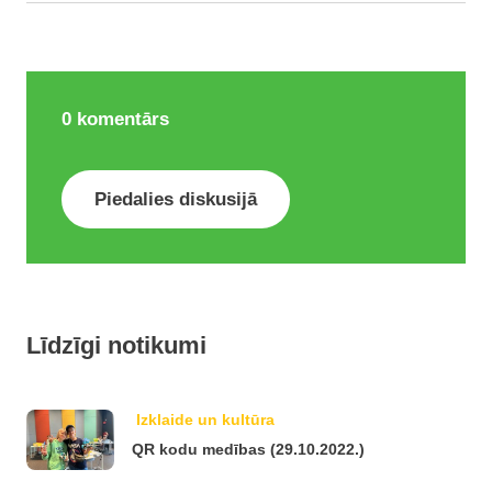
0
komentārs
Piedalies diskusijā
Līdzīgi notikumi
Izklaide un kultūra
QR kodu medības (29.10.2022.)