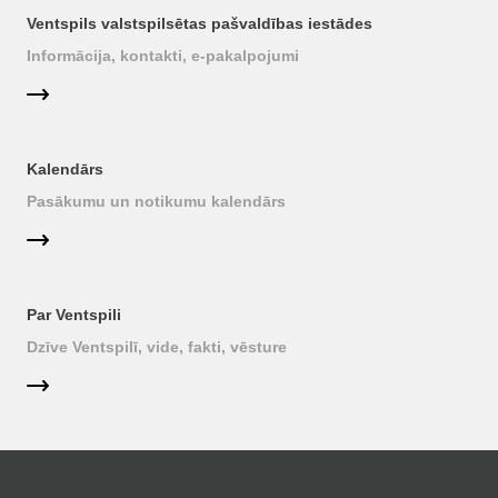
Ventspils valstspilsētas pašvaldības iestādes
Informācija, kontakti, e-pakalpojumi
Kalendārs
Pasākumu un notikumu kalendārs
Par Ventspili
Dzīve Ventspilī, vide, fakti, vēsture