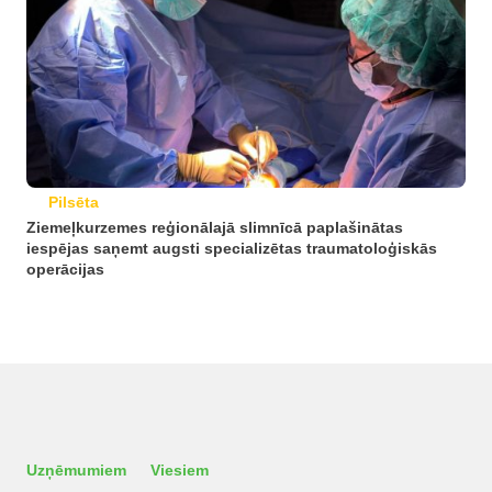
Pilsēta
Ziemeļkurzemes reģionālajā slimnīcā paplašinātas
iespējas saņemt augsti specializētas traumatoloģiskās
operācijas
Uzņēmumiem
Viesiem