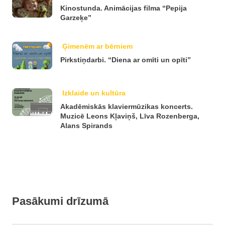
Kinostunda. Animācijas filma “Pepija
Garzeķe”
Ģimenēm ar bērniem
Pirkstiņdarbi. “Diena ar omīti un opīti”
Izklaide un kultūra
Akadēmiskās klaviermūzikas koncerts.
Muzicē Leons Kļaviņš, Līva Rozenberga,
Alans Spirands
Pasākumi drīzumā