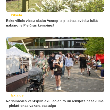
Pilsēta
Rekordliels viesu skaits Ventspils pilsētas svētku laikā
nakšņojis Piejūras kempingā
Izklaide
Norisināsies ventspilnieku iecienīts un iemīļots pasākums
– piektdienas vakara pastaiga