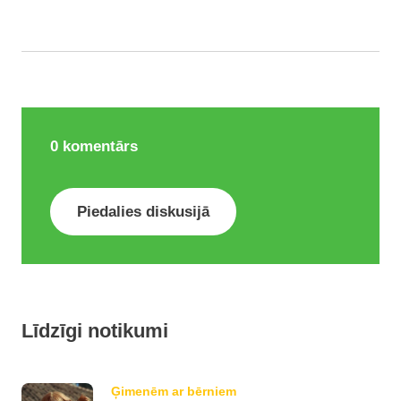
0
komentārs
Piedalies diskusijā
Līdzīgi notikumi
Ģimenēm ar bērniem