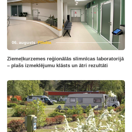
06. augusts
Pilsēta
Ziemeļkurzemes reģionālās slimnīcas laboratorijā
– plašs izmeklējumu klāsts un ātri rezultāti