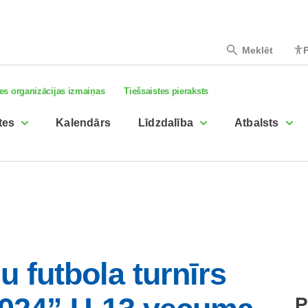
Meklēt
P
es organizācijas izmaiņas
Tiešsaistes pieraksts
tes
Kalendārs
Līdzdalība
Atbalsts
u futbola turnīrs
P