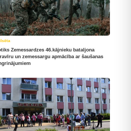
ilsēta
tiks Zemessardzes 46.kājnieku bataljona
ravīru un zemessargu apmācība ar šaušanas
ngrinājumiem