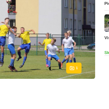
Pi
Vi
Sk
1