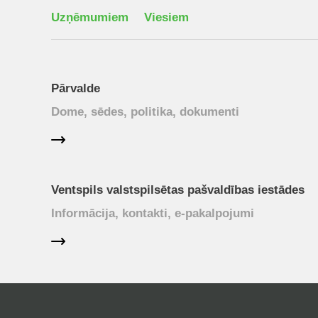
Uzņēmumiem
Viesiem
Pārvalde
Dome, sēdes, politika, dokumenti
Ventspils valstspilsētas pašvaldības iestādes
Informācija, kontakti, e-pakalpojumi