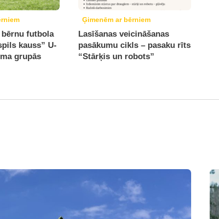
ērniem
Ģimenēm ar bērniem
 bērnu futbola
Lasīšanas veicināšanas
spils kauss” U-
pasākumu cikls – pasaku rīts
uma grupās
“Stārķis un robots”