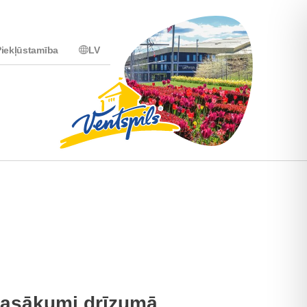
iekļūstamība
LV
asākumi drīzumā