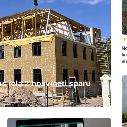
P
No
ka
vi
 ielā 2 nosvinēti spāru