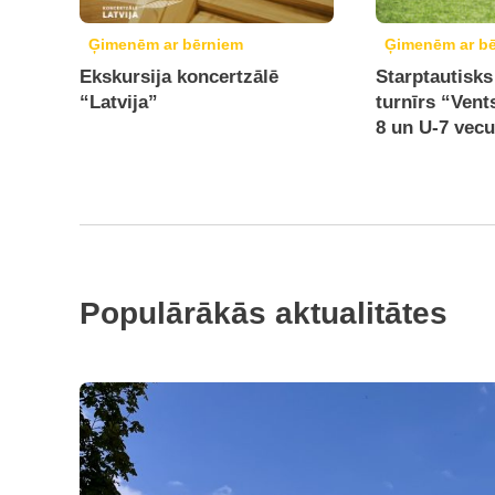
Ģimenēm ar bērniem
Ģimenēm ar b
Ekskursija koncertzālē
Starptautisks
“Latvija”
turnīrs “Vent
8 un U-7 vec
Populārākās aktualitātes