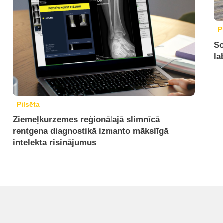
P
So
la
Pilsēta
Ziemeļkurzemes reģionālajā slimnīcā
rentgena diagnostikā izmanto mākslīgā
intelekta risinājumus