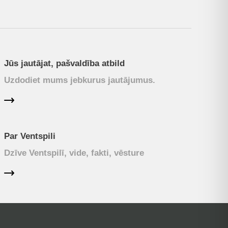
Jūs jautājat, pašvaldība atbild
Uzdodiet mums jebkurus jautājumus.
Par Ventspili
Dzīve Ventspilī, vide, fakti, vēsture