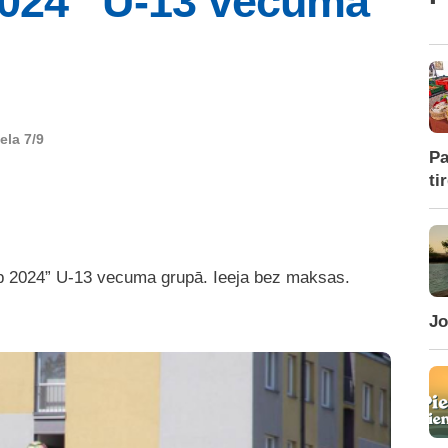
2024” U-13 vecuma
ela 7/9
Pa
ti
cup 2024” U-13 vecuma grupā. Ieeja bez maksas.
Jo