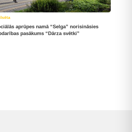
ilsēta
ciālās aprūpes namā “Selga” norisināsies
bdarības pasākums “Dārza svētki”