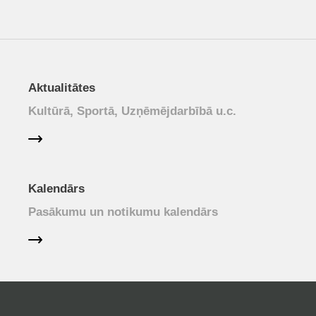
Aktualitātes
Kultūrā, Sportā, Uzņēmējdarbībā u.c.
Kalendārs
Pasākumu un notikumu kalendārs