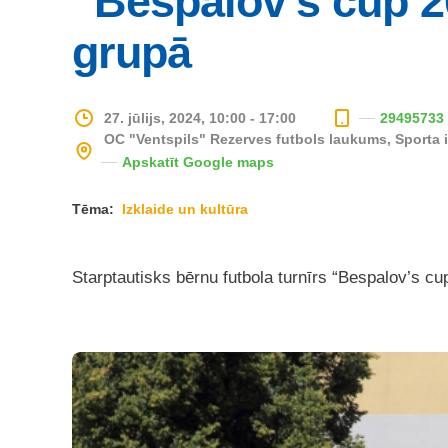
“Bespalov’s cup 
grupā
27. jūlijs, 2024, 10:00 - 17:00
29495733
OC "Ventspils" Rezerves futbols laukums, Sporta i
Apskatīt Google maps
Tēma:
Izklaide un kultūra
Starptautisks bērnu futbola turnīrs “Bespalov’s 