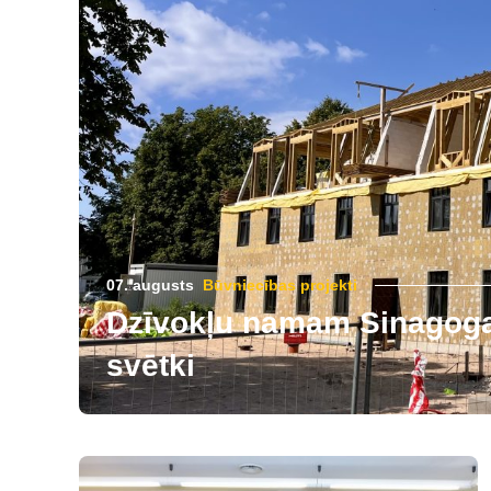
07. augusts
Būvniecības projekti
Dzīvokļu namam Sinagogas
svētki