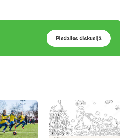
Piedalies diskusijā