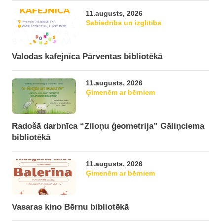
11.augusts, 2026
Sabiedrība un izglītība
Valodas kafejnīca Pārventas bibliotēkā
11.augusts, 2026
Ģimenēm ar bērniem
Radošā darbnīca “Ziloņu ģeometrija” Gāliņciema
bibliotēkā
11.augusts, 2026
Ģimenēm ar bērniem
Vasaras kino Bērnu bibliotēkā