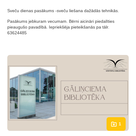
Sveču dienas pasākums -sveču liešana dažādās tehnikās.
Pasākums jebkuram vecumam. Bērni aicināri piedalīties
pieaugušo pavadībā. Iepriekšēja pieteikšanās pa tālr.
63624485
1