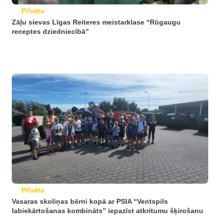
Pilsēta
Zāļu sievas Līgas Reiteres meistarklase “Rūgaugu
receptes dziedniecībā”
Pilsēta
Vasaras skoliņas bērni kopā ar PSIA “Ventspils
labiekārtošanas kombināts” iepazīst atkritumu šķirošanu