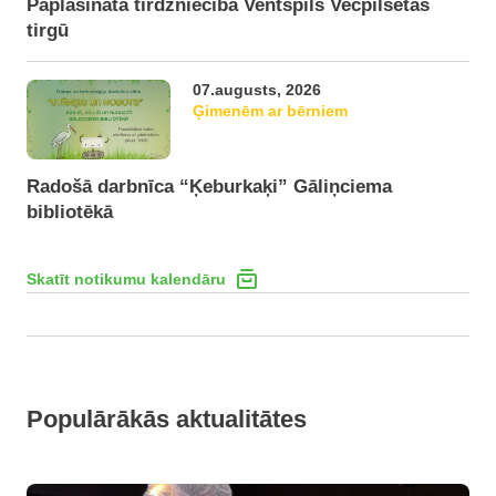
Paplašināta tirdzniecība Ventspils Vecpilsētas
tirgū
07.augusts, 2026
Ģimenēm ar bērniem
Radošā darbnīca “Ķeburkaķi” Gāliņciema
bibliotēkā
Skatīt notikumu kalendāru
Populārākās aktualitātes