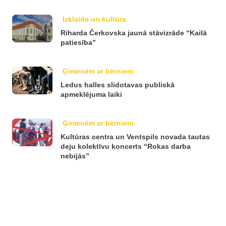
Izklaide un kultūra
Riharda Čerkovska jaunā stāvizrāde “Kailā
patiesība”
Ģimenēm ar bērniem
Ledus halles slidotavas publiskā
apmeklējuma laiki
Ģimenēm ar bērniem
Kultūras centra un Ventspils novada tautas
deju kolektīvu koncerts “Rokas darba
nebijās”