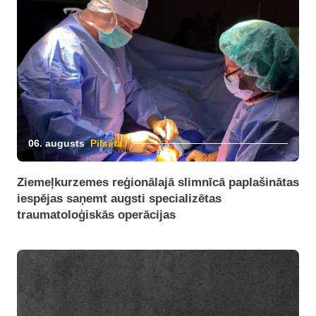
06. augusts
Pilsēta
Ziemeļkurzemes reģionālajā slimnīcā paplašinātas
iespējas saņemt augsti specializētas
traumatoloģiskās operācijas