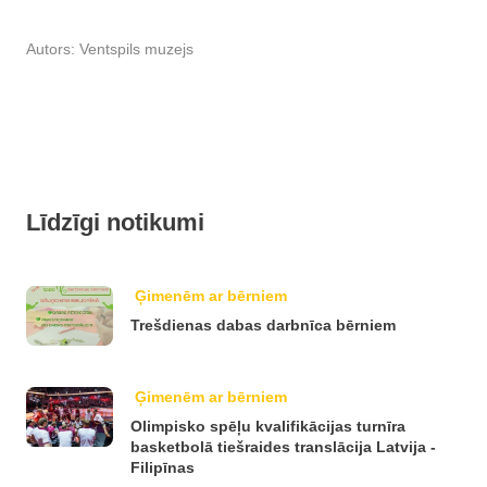
Autors:
Ventspils muzejs
Līdzīgi notikumi
Ģimenēm ar bērniem
Trešdienas dabas darbnīca bērniem
Ģimenēm ar bērniem
Olimpisko spēļu kvalifikācijas turnīra
basketbolā tiešraides translācija Latvija -
Filipīnas