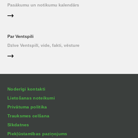
Pasākumu un notikumu kalendārs
Par Ventspili
Dzīve Ventspilī, vide, fakti, vēsture
Noderīgi kontakti
Lietošanas noteikumi
Privātuma politika
Trauksmes celšana
Sīkdatnes
Piekļūstamības paziņojums