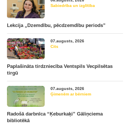
06.augusts, 2026
Sabiedrība un izglītība
Lekcija „Dzemdību, pēcdzemdību periods”
07.augusts, 2026
Cits
Paplašināta tirdzniecība Ventspils Vecpilsētas
tirgū
07.augusts, 2026
Ģimenēm ar bērniem
Radošā darbnīca “Ķeburkaķi” Gāliņciema
bibliotēkā