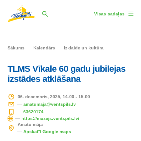
Visas sadaļas
Sākums
Kalendārs
Izklaide un kultūra
TLMS Vīkale 60 gadu jubilejas
izstādes atklāšana
06. decembris, 2025, 14:00 - 15:00
amatumaja@ventspils.lv
63620174
https://muzejs.ventspils.lv/
Amatu māja
Apskatīt Google maps