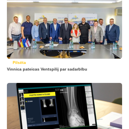
Pilsēta
Vinnica pateicas Ventspilij par sadarbību