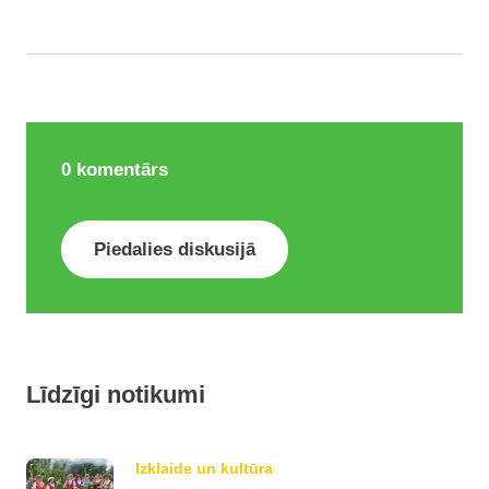
0
komentārs
Piedalies diskusijā
Līdzīgi notikumi
Izklaide un kultūra