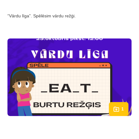
“Vārdu līga”. Spēlēsim vārdu režģi.
1