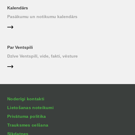
Kalendārs
Pasākumu un notikumu kalendārs
Par Ventspili
Dzīve Ventspilī, vide, fakti, vēsture
Noderīgi kontakti
Lietošanas noteikumi
Privātuma politika
Trauksmes celšana
Sīkdatnes