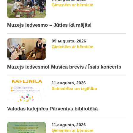
Ģimenēm ar bērniem
Muzejs iedvesmo – Jūties kā mājās!
09.augusts, 2026
Ģimenēm ar bērniem
Muzejs iedvesmo! Musica brevis / Īsais koncerts
11.augusts, 2026
Sabiedrība un izglītība
Valodas kafejnīca Pārventas bibliotēkā
11.augusts, 2026
Ģimenēm ar bērniem