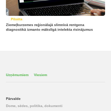
Pilsēta
Ziemeļkurzemes reģionālajā slimnīcā rentgena
diagnostikā izmanto mākslīgā intelekta risinājumus
Uzņēmumiem
Viesiem
Pārvalde
Dome, sēdes, politika, dokumenti