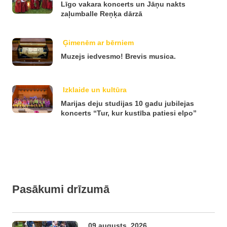
Līgo vakara koncerts un Jāņu nakts
zaļumballe Reņķa dārzā
Ģimenēm ar bērniem
Muzejs iedvesmo! Brevis musica.
Izklaide un kultūra
Marijas deju studijas 10 gadu jubilejas
koncerts “Tur, kur kustība patiesi elpo”
Pasākumi drīzumā
09.augusts, 2026