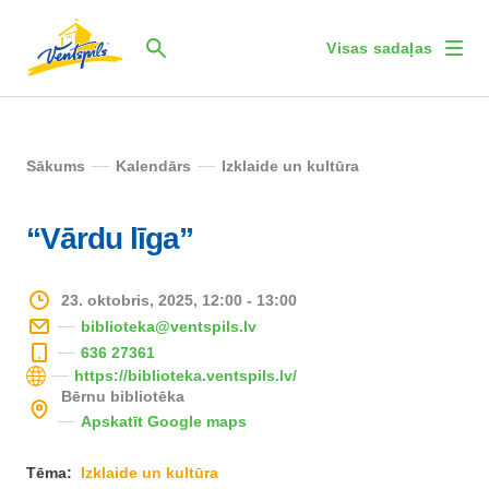
Visas sadaļas
Sākums
Kalendārs
Izklaide un kultūra
“Vārdu līga”
23. oktobris, 2025, 12:00 - 13:00
biblioteka@ventspils.lv
636 27361
https://biblioteka.ventspils.lv/
Bērnu bibliotēka
Apskatīt Google maps
Tēma:
Izklaide un kultūra