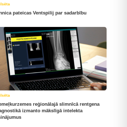
ilsēta
nnica pateicas Ventspilij par sadarbību
ilsēta
emeļkurzemes reģionālajā slimnīcā rentgena
agnostikā izmanto mākslīgā intelekta
sinājumus