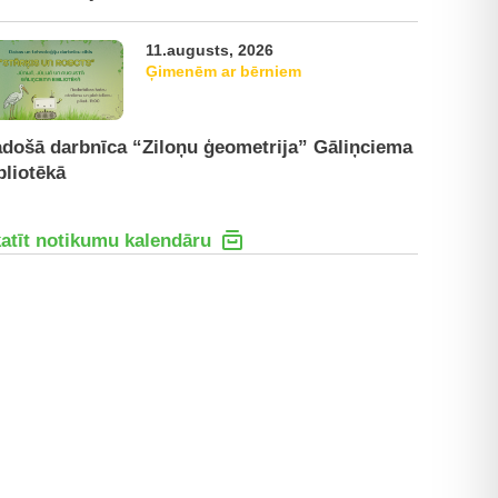
11.augusts, 2026
Ģimenēm ar bērniem
došā darbnīca “Ziloņu ģeometrija” Gāliņciema
bliotēkā
atīt notikumu kalendāru