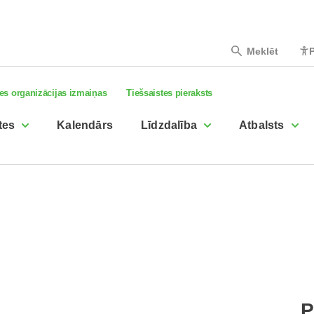
Meklēt
P
es organizācijas izmaiņas
Tiešsaistes pieraksts
tes
Kalendārs
Līdzdalība
Atbalsts
P