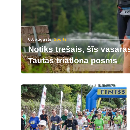
08. augusts
Sports
Notiks trešais, šīs vasara
Tautas triatlona posms