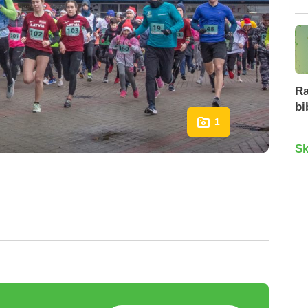
Ra
bi
1
Sk