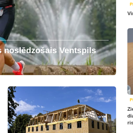
P
Vi
s noslēdzošais Ventspils
P
Zi
di
ri