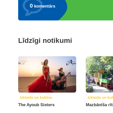
0
komentārs
Līdzīgi notikumi
Izklaide un kultūra
Izklaide un kul
The Ayoub Sisters
Mazbānīša rī