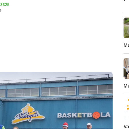
53325
9
Mu
Mu
Va