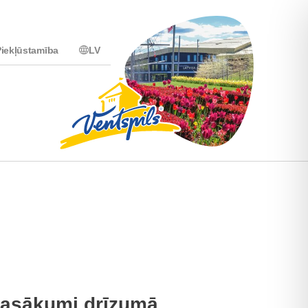
iekļūstamība
LV
asākumi drīzumā