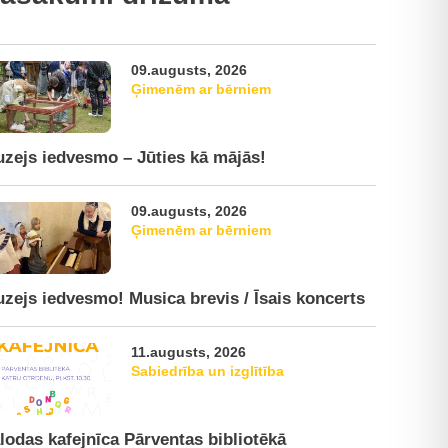
09.augusts, 2026
Ģimenēm ar bērniem
zejs iedvesmo – Jūties kā mājās!
09.augusts, 2026
Ģimenēm ar bērniem
zejs iedvesmo! Musica brevis / Īsais koncerts
11.augusts, 2026
Sabiedrība un izglītība
lodas kafejnīca Pārventas bibliotēkā