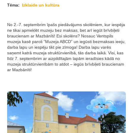
Tēma:
Izklaide un kultūra
No 2.-7. septembrim īpašs piedāvājums skolēniem, kur iespēja
ne tikai apmeklēt muzeju bez maksas, bet arī iegūt brīvbiļeti
braucienam ar Mazbānīti! Esi skolēns? Nosauc Ventspils
muzeja kasē paroli “Muzeja ABCD” un iegūsti bezmaksas ieeju,
darba lapu un iespēju tikt pie zīmoga! Darba lapu varēs
saņemt katrā muzeja struktūrvienībā, tās darba laikā. Visi, kas
līdz 7. septembrim ar aizpildītajām lapām ieradīsies kādā no
muzeja struktūrvienībām to atdot – iegūs brīvbiļeti braucienam
ar Mazbānīti!