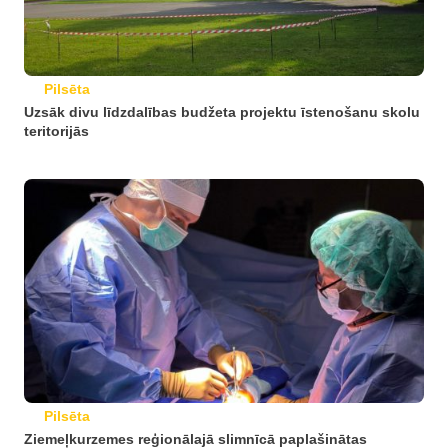
Pilsēta
Uzsāk divu līdzdalības budžeta projektu īstenošanu skolu
teritorijās
Pilsēta
Ziemeļkurzemes reģionālajā slimnīcā paplašinātas