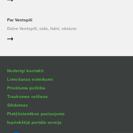
Par Ventspili
Dzīve Ventspilī, vide, fakti, vēsture
Noderīgi kontakti
Lietošanas noteikumi
Privātuma politika
Trauksmes celšana
Sīkdatnes
Piekļūstamības paziņojums
Iepriekšējā portāla versija