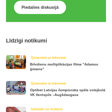
Piedalies diskusijā
Līdzīgi notikumi
Ģimenēm ar bērniem
Brīvdienu multiplikācijas filma ”Adamsu
ģimene”
Ģimenēm ar bērniem
Optibet Latvijas čempionāta spēle volejbolā
VK Ventspils –Augšdaugava
Izklaide un kultūra