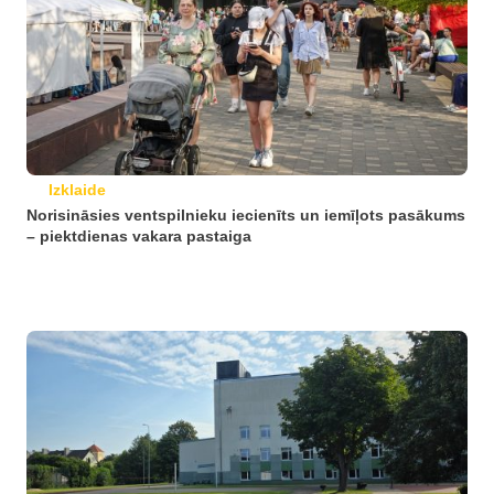
Izklaide
Norisināsies ventspilnieku iecienīts un iemīļots pasākums
– piektdienas vakara pastaiga