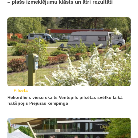
– plašs izmeklējumu klāsts un ātri rezultāti
Pilsēta
Rekordliels viesu skaits Ventspils pilsētas svētku laikā
nakšņojis Piejūras kempingā