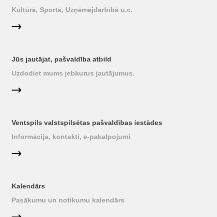
Kultūrā, Sportā, Uzņēmējdarbībā u.c.
Jūs jautājat, pašvaldība atbild
Uzdodiet mums jebkurus jautājumus.
Ventspils valstspilsētas pašvaldības iestādes
Informācija, kontakti, e-pakalpojumi
Kalendārs
Pasākumu un notikumu kalendārs